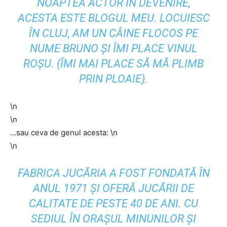
NOAPTEA ACTOR ÎN DEVENIRE,
ACESTA ESTE BLOGUL MEU. LOCUIESC
ÎN CLUJ, AM UN CÂINE FLOCOS PE
NUME BRUNO ȘI ÎMI PLACE VINUL
ROȘU. (ÎMI MAI PLACE SĂ MĂ PLIMB
PRIN PLOAIE).
\n
\n
…sau ceva de genul acesta: \n
\n
FABRICA JUCĂRIA A FOST FONDATĂ ÎN
ANUL 1971 ȘI OFERĂ JUCĂRII DE
CALITATE DE PESTE 40 DE ANI. CU
SEDIUL ÎN ORAȘUL MINUNILOR ȘI