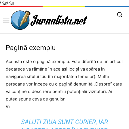
\n
\n
\n
\n
Pagină exemplu
Aceasta este o pagină exemplu. Este diferită de un articol
deoarece va rămâne în același loc și va apărea în
navigarea sitului tău (în majoritatea temelor). Multe
persoane vor începe cu o pagină denumită „Despre” care
va conține o descriere pentru potențialii vizitatori. Ai
putea spune ceva de genul:\n
\n
SALUT! ZIUA SUNT CURIER, IAR