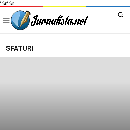
\n
\n
\n
\n
SFATURI