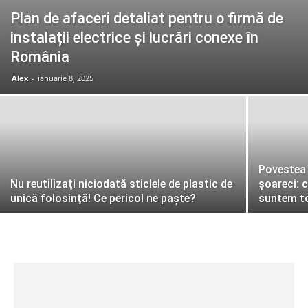
Plan de afaceri detaliat pentru o firmă de
instalații electrice și lucrări conexe în
România
Alex
-
ianuarie 8, 2025
Povestea 
Nu reutilizaţi niciodată sticlele de plastic de
șoareci: c
unică folosinţă! Ce pericol ne paşte?
suntem to