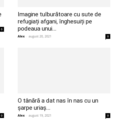
e
Imagine tulburătoare cu sute de
refugiați afgani, înghesuiți pe
podeaua unui...
0
Alex
-
august 20, 2021
0
O tânără a dat nas în nas cu un
șarpe uriaș...
Alex
-
august 19, 2021
0
0