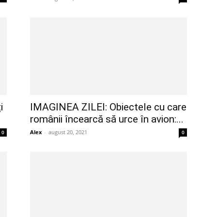
i
IMAGINEA ZILEI: Obiectele cu care
românii încearcă să urce în avion:...
Alex
-
august 20, 2021
0
0