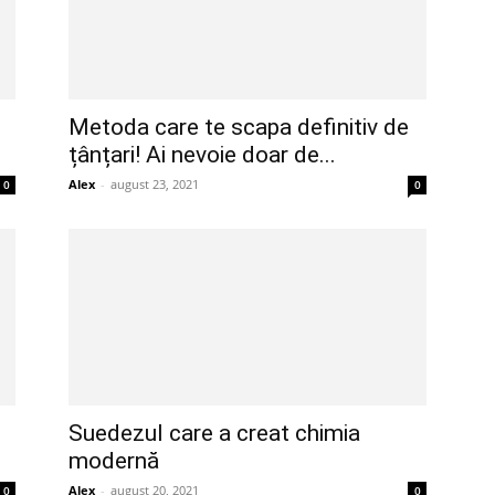
Metoda care te scapa definitiv de
țânțari! Ai nevoie doar de...
Alex
-
august 23, 2021
0
0
Suedezul care a creat chimia
modernă
Alex
-
august 20, 2021
0
0