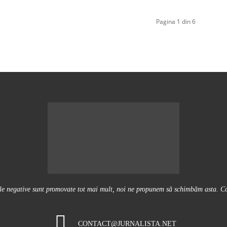
Pagina 1 din 6
ile negative sunt promovate tot mai mult, noi ne propunem să schimbăm asta. Conţ
CONTACT@JURNALISTA.NET