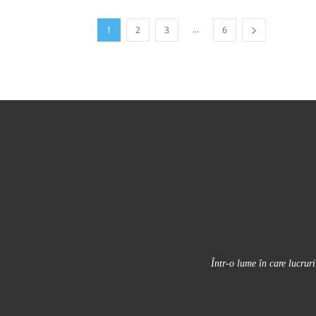
...
1
2
3
6
Într-o lume în care lucrur