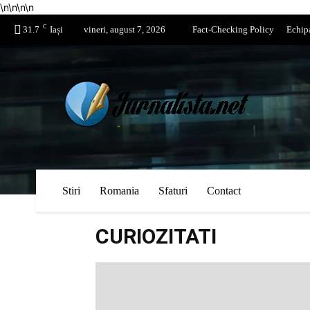
\n
\n
\n
\n
C
31.7
Iași
vineri, august 7, 2026
Fact-Checking Policy
Echip
Stiri
Romania
Sfaturi
Contact
CURIOZITATI