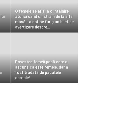
O femeie se afla la o întâlnire
lui
atunci când un străin de la altă
masă i-a dat pe furiș un bilet de
avertizare despre...
Povestea femeii papă care a
ascuns ca este femeie, dar a
a
fost tradată de păcatele
carnale!