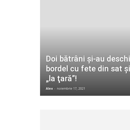
Doi bătrâni şi-au desch
bordel cu fete din sat ș
„la ţară”!
Alex
-
noiembrie 17, 2021