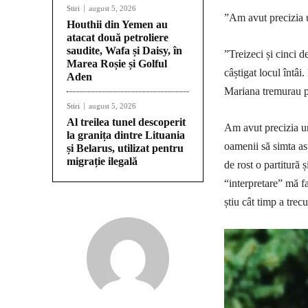
Stiri
august 5, 2026
”Am avut precizia un
Houthii din Yemen au
atacat două petroliere
saudite, Wafa și Daisy, în
”Treizeci și cinci 
Marea Roșie și Golful
câștigat locul întâi
Aden
Mariana tremurau p
Stiri
august 5, 2026
Al treilea tunel descoperit
Am avut precizia un
la granița dintre Lituania
oamenii să simta as
și Belarus, utilizat pentru
migrație ilegală
de rost o partitură 
“interpretare” mă fa
știu cât timp a trec