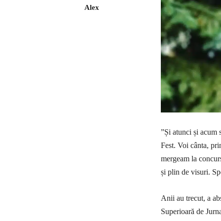
Alex
”Și atunci și acum
Fest. Voi cânta, pr
mergeam la concurs
și plin de visuri. S
Anii au trecut, a a
Superioară de Jurna