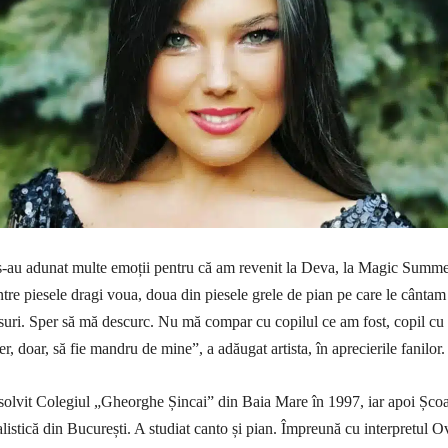
 s-au adunat multe emoții pentru că am revenit la Deva, la Magic Summ
intre piesele dragi voua, doua din piesele grele de pian pe care le cânta
uri. Sper să mă descurc. Nu mă compar cu copilul ce am fost, copil cu 
per, doar, să fie mandru de mine”, a adăugat artista, în aprecierile fanilor.
bsolvit Colegiul „Gheorghe Șincai” din Baia Mare în 1997, iar apoi Șco
listică din București. A studiat canto și pian. Împreună cu interpretul Ov