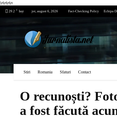
\n
\n
\n
\n
C
29.2
Iași
joi, august 6, 2026
Fact-Checking Policy
Echipa D
Stiri
Romania
Sfaturi
Contact
O recunoști? Foto
a fost făcută acu