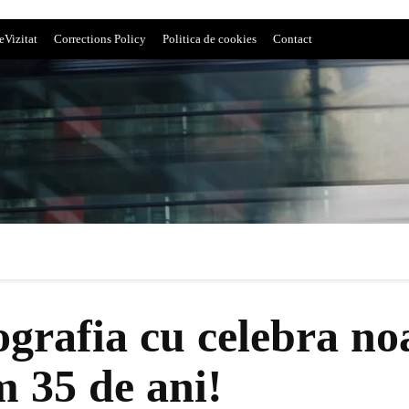
eVizitat
Corrections Policy
Politica de cookies
Contact
grafia cu celebra no
m 35 de ani!