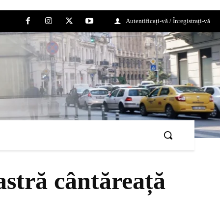
Autentificați-vă / Înregistrați-vă
astră cântăreață