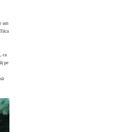
re am
 Tilca
, ca
ăț pe
 să