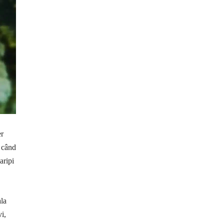
er
m când
aripi
ala
i,