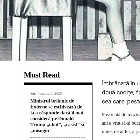
Must Read
Îmbrăcată în u
două codițe, f
Stiri
august 5, 2026
cea care, pest
Ministrul britanic de
Externe se eschivează de
la a răspunde dacă îl mai
Fascinată de muzică
consideră pe Donald
ani a vrut să-și buc
Trump „idiot”, „rasist” și
„misogin”
unde, de altfel, a și