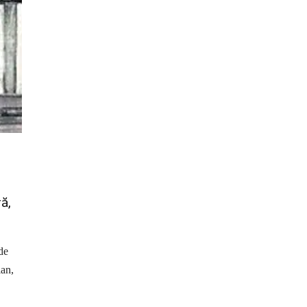
ă,
de
ian,