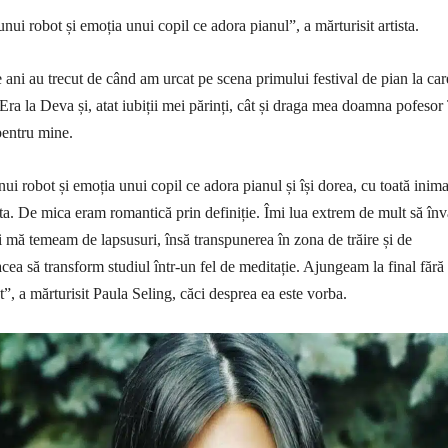
ui robot și emoția unui copil ce adora pianul”, a mărturisit artista.
de ani au trecut de când am urcat pe scena primului festival de pian la ca
. Era la Deva și, atat iubiții mei părinți, cât și draga mea doamna pofesor
entru mine.
ui robot și emoția unui copil ce adora pianul și își dorea, cu toată inima
ta. De mica eram romantică prin definiție. Îmi lua extrem de mult să înv
și mă temeam de lapsusuri, însă transpunerea în zona de trăire și de
cea să transform studiul într-un fel de meditație. Ajungeam la final fără
ut”, a mărturisit Paula Seling, căci desprea ea este vorba.