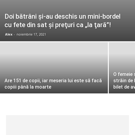
Doi bătrâni şi-au deschis un mini-bordel
cu fete din sat și preţuri ca „la ţară”!
Alex
-
noiembrie 17, 2021
O femeie s
Are 151 de copii, iar meseria lui este să facă
străin de 
copiii până la moarte
bilet de a