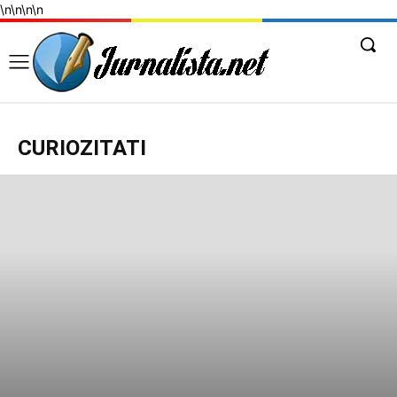
\n
\n
\n
\n
CURIOZITATI