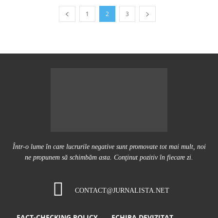
1
2
3
Într-o lume în care lucrurile negative sunt promovate tot mai mult, noi
ne propunem să schimbăm asta. Conţinut pozitiv în fiecare zi.
CONTACT@JURNALISTA.NET
FACT-CHECKING POLICY
ECHIPA DEVIZITAT