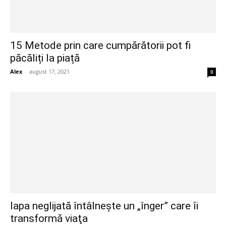
15 Metode prin care cumpărătorii pot fi
păcăliți la piață
Alex
-
august 17, 2021
0
Iapa neglijată întâlneşte un „înger” care îi
transformă viaţa