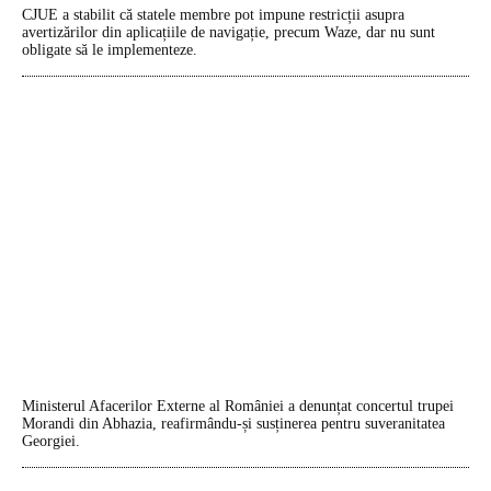
CJUE a stabilit că statele membre pot impune restricții asupra
avertizărilor din aplicațiile de navigație, precum Waze, dar nu sunt
obligate să le implementeze.
Ministerul Afacerilor Externe al României a denunțat concertul trupei
Morandi din Abhazia, reafirmându-și susținerea pentru suveranitatea
Georgiei.