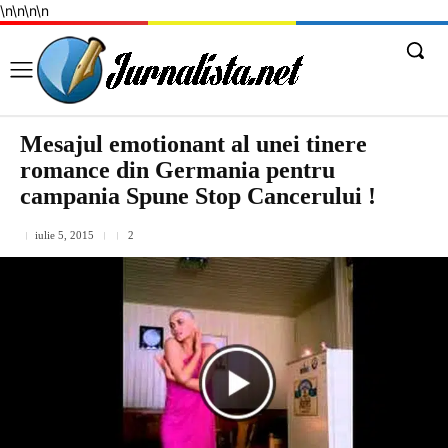
\n
\n
\n
\n
Mesajul emotionant al unei tinere
romance din Germania pentru
campania Spune Stop Cancerului !
iulie 5, 2015
2