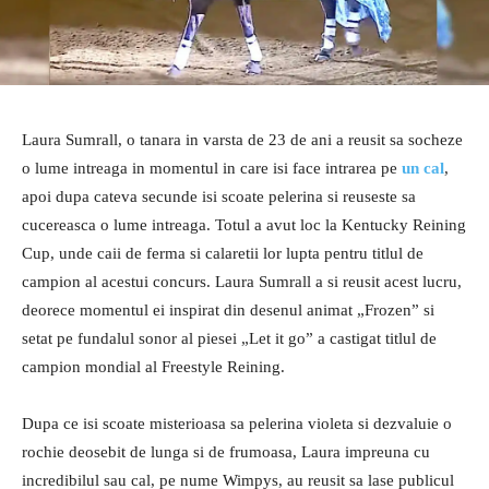
Laura Sumrall, o tanara in varsta de 23 de ani a reusit sa socheze
o lume intreaga in momentul in care isi face intrarea pe
un cal
,
apoi dupa cateva secunde isi scoate pelerina si reuseste sa
cucereasca o lume intreaga. Totul a avut loc la Kentucky Reining
Cup, unde caii de ferma si calaretii lor lupta pentru titlul de
campion al acestui concurs. Laura Sumrall a si reusit acest lucru,
deorece momentul ei inspirat din desenul animat „Frozen” si
setat pe fundalul sonor al piesei „Let it go” a castigat titlul de
campion mondial al Freestyle Reining.
Dupa ce isi scoate misterioasa sa pelerina violeta si dezvaluie o
rochie deosebit de lunga si de frumoasa, Laura impreuna cu
incredibilul sau cal, pe nume Wimpys, au reusit sa lase publicul