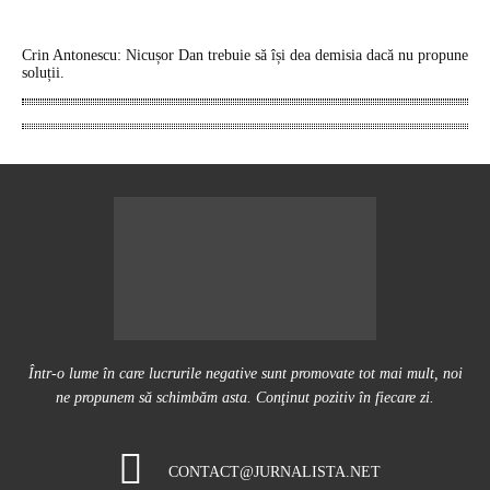
Crin Antonescu: Nicușor Dan trebuie să își dea demisia dacă nu propune
soluții.
Într-o lume în care lucrurile negative sunt promovate tot mai mult, noi
ne propunem să schimbăm asta. Conţinut pozitiv în fiecare zi.
CONTACT@JURNALISTA.NET