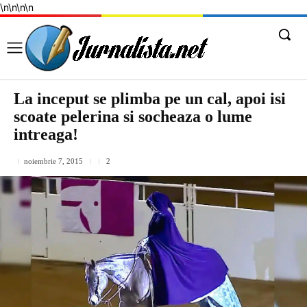
\n
\n
\n
\n
La inceput se plimba pe un cal, apoi isi
scoate pelerina si socheaza o lume
intreaga!
noiembrie 7, 2015
2