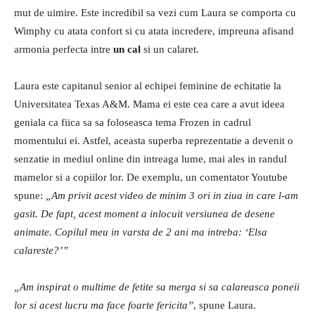
mut de uimire. Este incredibil sa vezi cum Laura se comporta cu
Wimphy cu atata confort si cu atata incredere, impreuna afisand
armonia perfecta intre
un cal
si un calaret.
Laura este capitanul senior al echipei feminine de echitatie la
Universitatea Texas A&M. Mama ei este cea care a avut ideea
geniala ca fiica sa sa foloseasca tema Frozen in cadrul
momentului ei. Astfel, aceasta superba reprezentatie a devenit o
senzatie in mediul online din intreaga lume, mai ales in randul
mamelor si a copiilor lor. De exemplu, un comentator Youtube
spune:
„Am privit acest video de minim 3 ori in ziua in care l-am
gasit. De fapt, acest moment a inlocuit versiunea de desene
animate. Copilul meu in varsta de 2 ani ma intreba: ‘Elsa
calareste?’”
„Am inspirat o multime de fetite sa merga si sa calareasca poneii
lor si acest lucru ma face foarte fericita”
, spune Laura.