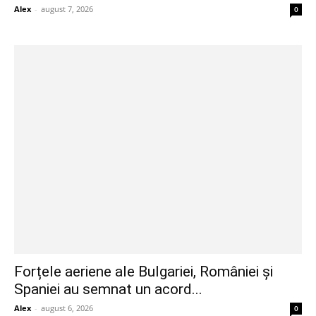
Alex
-
august 7, 2026
0
Forțele aeriene ale Bulgariei, României și
Spaniei au semnat un acord...
Alex
-
august 6, 2026
0