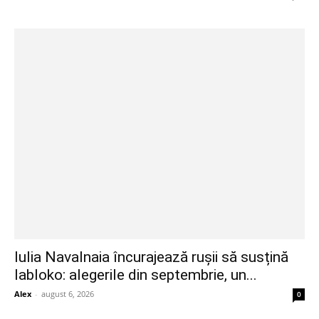
Iulia Navalnaia încurajează rușii să susțină
Iabloko: alegerile din septembrie, un...
Alex
-
august 6, 2026
0