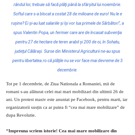
rândul lor, trebuie să facă plăţi până la sfârşitul lui noiembrie.
Softul care s-a blocat a costat 28 de milioane de euro! Nu le e
ruşine? Ei şi-au luat salariile şi îşi vor lua primele de Sărbători”, a
spus Valentin Popa, un fermier care are de încasat subvenţia
pentru 27 de hectare de teren arabil şi 200 de oi, în Sohatu,
judeţul Călăraşi. Surse din Ministerul Agriculturii ne-au spus
pentru libertatea.ro că plăţile nu se vor face mai devreme de 3
decembrie.
Tot pe 1 decembrie, de Ziua Nationala a Romaniei, mii de
romani s-au alăturat celei mai mari mobilizari din ultimii 26 de
ani. Un protest masiv este anuntat pe Facebook, pentru marti, iar
organizatorii susțin ca ar putea fi “cea mai mare mobilizare” de
dupa Revolutie.
“Impreuna scriem istorie! Cea mai mare mobilizare din