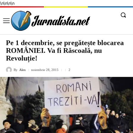
\n
\n
\n
\n
Pe 1 decembrie, se pregătește blocarea
ROMÂNIEI. Va fi Răscoală, nu
Revoluție!
By
Alex
noiembrie 28, 2015
2