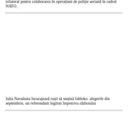
trilateral pentru colaborarea în operațiuni de poliție aeriană în cadrul
NATO.
Iulia Navalnaia încurajează rușii să susțină Iabloko: alegerile din
septembrie, un referendum legitim împotriva războiului