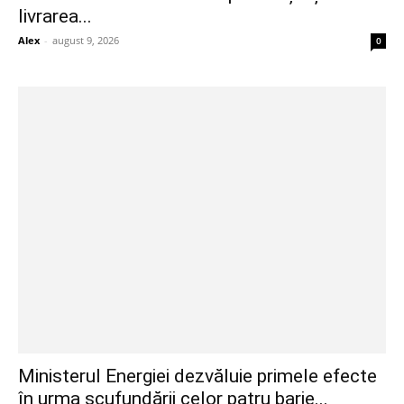
livrarea...
Alex
-
august 9, 2026
0
Ministerul Energiei dezvăluie primele efecte
în urma scufundării celor patru barje...