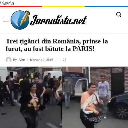
\n
\n
\n
\n
Trei țigănci din România, prinse la
furat, au fost bătute la PARIS!
By
Alex
februarie 9, 2016
27