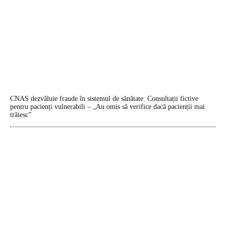
CNAS dezvăluie fraude în sistemul de sănătate: Consultații fictive
pentru pacienți vulnerabili – „Au omis să verifice dacă pacienții mai
trăiesc”