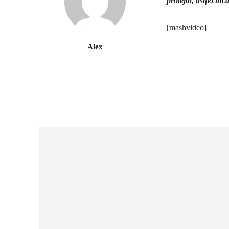
protejat, astfel înc
[mashvideo]
Alex
Ac