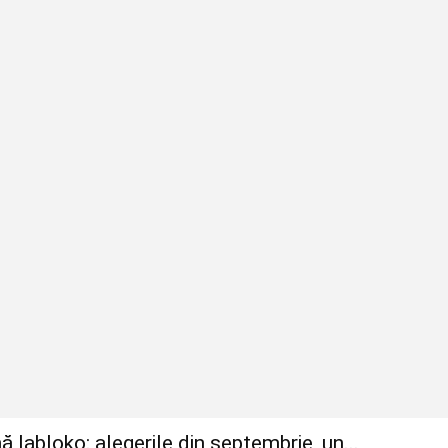
ă Iabloko: alegerile din septembrie, un...