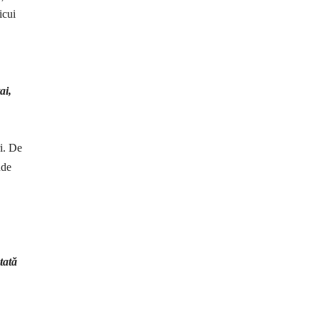
icui
ai,
ri. De
nde
tată