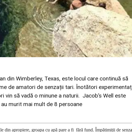
ian din Wimberley, Texas, este locul care continuă să
me de amatori de senzații tari. Înotători experimentaț
ori vin să vadă o minune a naturii. Jacob’s Well este
e au murit mai mult de 8 persoane
le din apropiere, groapa cu apă pare a fi fără fund. Împătimiții de senza