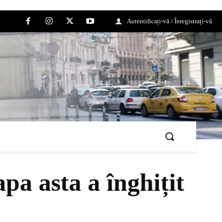
Autentificați-vă / Înregistrați-vă
pa asta a înghițit