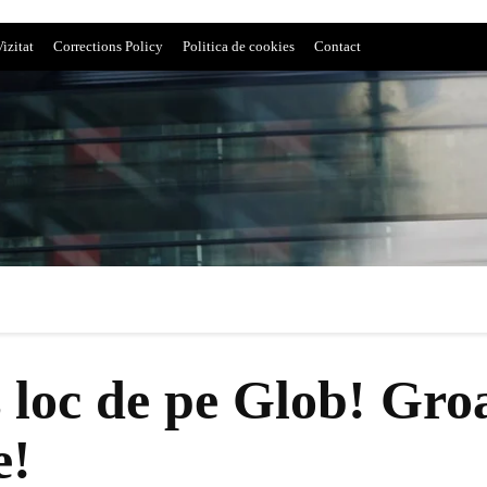
izitat
Corrections Policy
Politica de cookies
Contact
 loc de pe Glob! Groa
e!