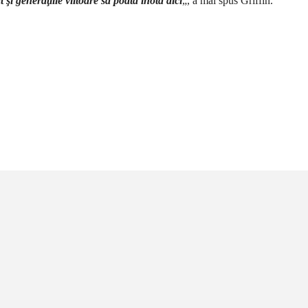
ât şi generaţiile viitoare să poată înota aici
„, a mai spus Griffin.
țiune