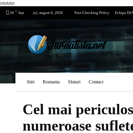
\n
\n
\n
\n
C
26
Iași
joi, august 6, 2026
Fact-Checking Policy
Echipa DeV
Stiri
Romania
Sfaturi
Contact
Cel mai periculos
numeroase suflet