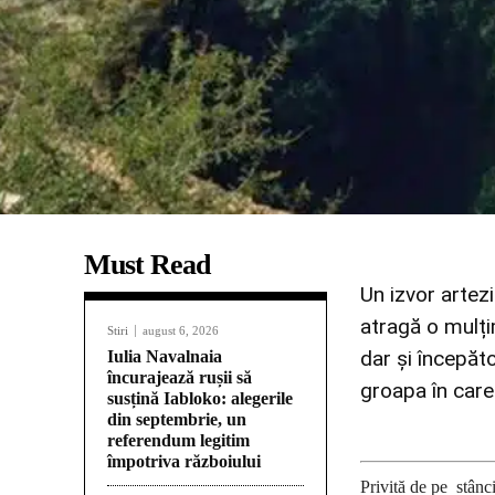
Must Read
Un izvor artez
atragă o mulți
Stiri
august 6, 2026
dar și începăt
Iulia Navalnaia
încurajează rușii să
groapa în car
susțină Iabloko: alegerile
din septembrie, un
referendum legitim
împotriva războiului
Privită de pe stânci