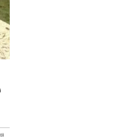
i
ții