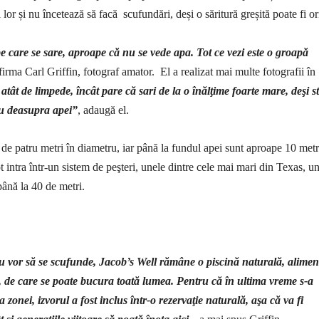
l lor și nu încetează să facă scufundări, deși o săritură greșită poate fi or
e care se sare, aproape că nu se vede apa. Tot ce vezi este o groapă
afirma Carl Griffin, fotograf amator. El a realizat mai multe fotografii în
 atât de limpede, încât pare că sari de la o înălţime foarte mare, deşi st
ru deasupra apei”
, adaugă el.
 de patru metri în diametru, iar până la fundul apei sunt aproape 10 met
t intra într-un sistem de peşteri, unele dintre cele mai mari din Texas, u
ână la 40 de metri.
u vor să se scufunde, Jacob’s Well rămâne o piscină naturală, alimen
, de care se poate bucura toată lumea. Pentru că în ultima vreme s-a
 zonei, izvorul a fost inclus într-o rezervaţie naturală, aşa că va fi