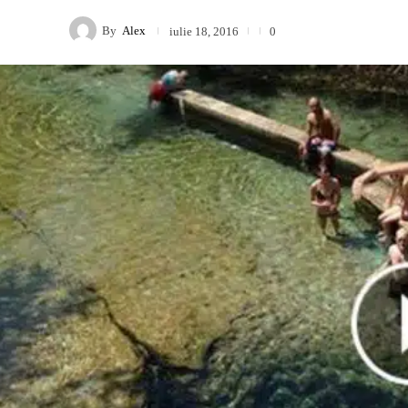
By
Alex
iulie 18, 2016
0