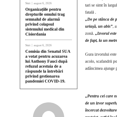
Stiri
august 6, 2026
tari se simt în largu
Organizațiile pentru
fatală .
drepturile omului trag
semnalul de alarmă
„De pe stânca de p
privind colapsul
uriaşă, un abis”
, 
sistemului medical din
zonă.
„Izvorul este
Cisiordania
de fapt, la un met
Stiri
august 6, 2026
Comisia din Senatul SUA
Gura izvorului este
a votat pentru acuzarea
lui Anthony Fauci după
acolo, scafandrii po
refuzul acestuia de a
adâncimea ajunge p
răspunde la întrebări
privind gestionarea
pandemiei COVID-19.
„Pentru cei care n
de un izvor superb
încercat dezvoltarea