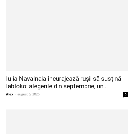
Iulia Navalnaia încurajează rușii să susțină
Iabloko: alegerile din septembrie, un...
Alex
-
august 6, 2026
0