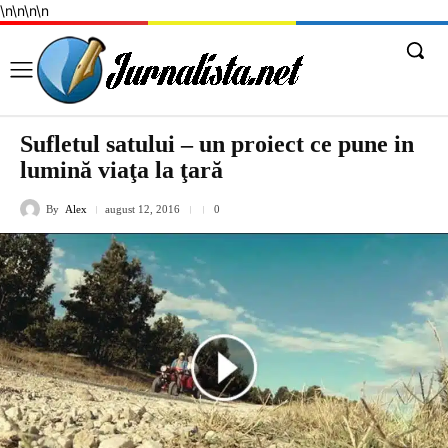
\n
\n
\n
\n
Sufletul satului – un proiect ce pune in
lumină viaţa la ţară
By
Alex
august 12, 2016
0