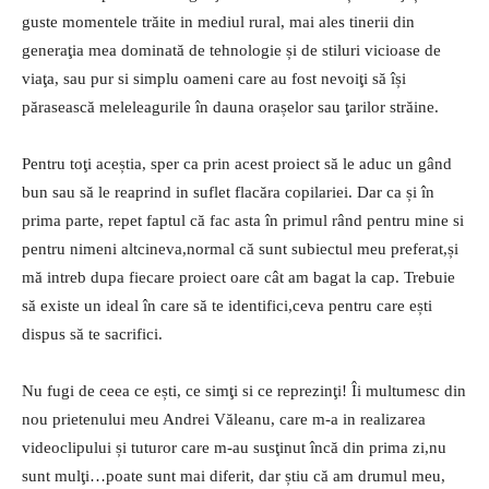
guste momentele trăite in mediul rural, mai ales tinerii din
generaţia mea dominată de tehnologie și de stiluri vicioase de
viaţa, sau pur si simplu oameni care au fost nevoiţi să își
părasească meleleagurile în dauna orașelor sau ţarilor străine.
Pentru toţi aceștia, sper ca prin acest proiect să le aduc un gând
bun sau să le reaprind in suflet flacăra copilariei. Dar ca și în
prima parte, repet faptul că fac asta în primul rând pentru mine si
pentru nimeni altcineva,normal că sunt subiectul meu preferat,și
mă intreb dupa fiecare proiect oare cât am bagat la cap. Trebuie
să existe un ideal în care să te identifici,ceva pentru care ești
dispus să te sacrifici.
Nu fugi de ceea ce ești, ce simţi si ce reprezinţi! Îi multumesc din
nou prietenului meu Andrei Văleanu, care m-a in realizarea
videoclipului și tuturor care m-au susţinut încă din prima zi,nu
sunt mulţi…poate sunt mai diferit, dar știu că am drumul meu,