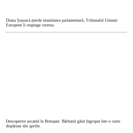
Diana Șoșoacă pierde imunitatea parlamentară, Tribunalul Uniunii
Europene îi respinge cererea
Descoperire șocantă în Botoșani: Bărbatul găsit îngropat într-o curte
dispăruse din aprilie.