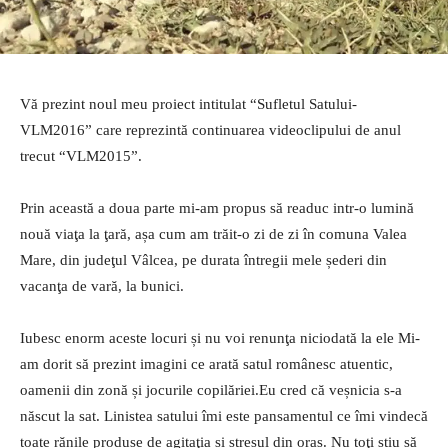
Vă prezint noul meu proiect intitulat “Sufletul Satului-
VLM2016” care reprezintă continuarea videoclipului de anul
trecut “VLM2015”.
Prin această a doua parte mi-am propus să readuc intr-o lumină
nouă viaţa la ţară, așa cum am trăit-o zi de zi în comuna Valea
Mare, din judeţul Vâlcea, pe durata întregii mele șederi din
vacanţa de vară, la bunici.
Iubesc enorm aceste locuri și nu voi renunţa niciodată la ele Mi-
am dorit să prezint imagini ce arată satul românesc atuentic,
oamenii din zonă și jocurile copilăriei.Eu cred că veșnicia s-a
născut la sat. Linistea satului îmi este pansamentul ce îmi vindecă
toate rănile produse de agitaţia si stresul din oraș. Nu toţi știu să