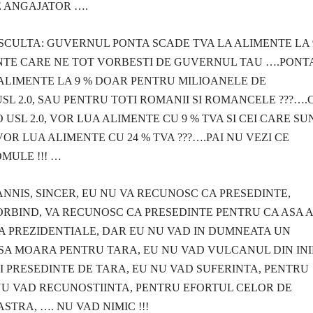
E ANGAJATOR ….
CULTA: GUVERNUL PONTA SCADE TVA LA ALIMENTE LA 
INTE CARE NE TOT VORBESTI DE GUVERNUL TAU ….PONT
ALIMENTE LA 9 % DOAR PENTRU MILIOANELE DE
USL 2.0, SAU PENTRU TOTI ROMANII SI ROMANCELE ???….
 USL 2.0, VOR LUA ALIMENTE CU 9 % TVA SI CEI CARE SU
VOR LUA ALIMENTE CU 24 % TVA ???….PAI NU VEZI CE
OMULE !!! …
NIS, SINCER, EU NU VA RECUNOSC CA PRESEDINTE,
RBIND, VA RECUNOSC CA PRESEDINTE PENTRU CA ASA A
 LA PREZIDENTIALE, DAR EU NU VAD IN DUMNEATA UN
 SA MOARA PENTRU TARA, EU NU VAD VULCANUL DIN IN
 PRESEDINTE DE TARA, EU NU VAD SUFERINTA, PENTRU
NU VAD RECUNOSTIINTA, PENTRU EFORTUL CELOR DE
STRA, …. NU VAD NIMIC !!!