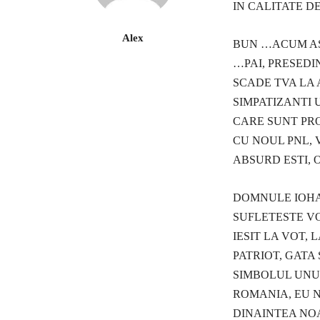
IN CALITATE D
Alex
BUN …ACUM AS
…PAI, PRESED
SCADE TVA LA 
SIMPATIZANTI 
CARE SUNT PRO
CU NOUL PNL, 
ABSURD ESTI, 
DOMNULE IOHAN
SUFLETESTE VO
IESIT LA VOT,
PATRIOT, GATA
SIMBOLUL UNUI
ROMANIA, EU 
DINAINTEA NOA