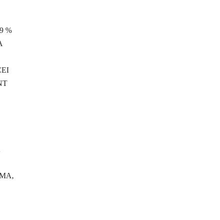
9 %
A
CEI
NT
IMA,