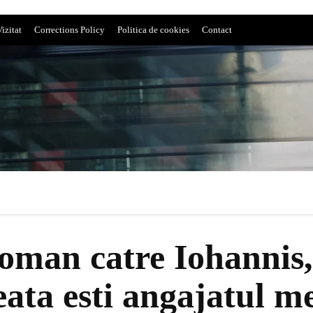
izitat
Corrections Policy
Politica de cookies
Contact
roman catre Iohannis,
a esti angajatul m