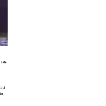
 este
față
ău