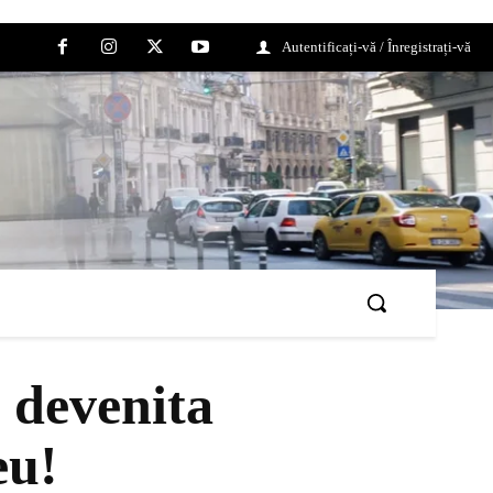
Autentificați-vă / Înregistrați-vă
 devenita
eu!