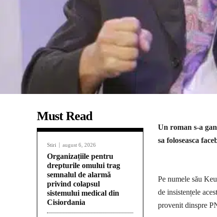
Must Read
Un roman s-a gand
sa foloseasca face
Stiri
august 6, 2026
Organizațiile pentru
drepturile omului trag
semnalul de alarmă
Pe numele său Keul
privind colapsul
de insistențele ace
sistemului medical din
Cisiordania
provenit dinspre P