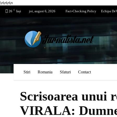
\n
\n
\n
\n
C
26
Iași
joi, august 6, 2026
Fact-Checking Policy
Echipa DeV
Stiri
Romania
Sfaturi
Contact
Scrisoarea unui 
VIRALA: Dumneat