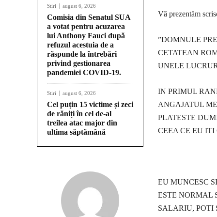
Stiri
august 6, 2026
Vă prezentăm scriso
Comisia din Senatul SUA
a votat pentru acuzarea
lui Anthony Fauci după
”DOMNULE PRES
refuzul acestuia de a
CETATEAN ROM
răspunde la întrebări
privind gestionarea
UNELE LUCRUR
pandemiei COVID-19.
IN PRIMUL RAN
Stiri
august 6, 2026
Cel puțin 15 victime și zeci
ANGAJATUL MEU
de răniți în cel de-al
PLATESTE DUM
treilea atac major din
CEEA CE EU ITI
ultima săptămână
EU MUNCESC SI
ESTE NORMAL S
SALARIU, POTI 