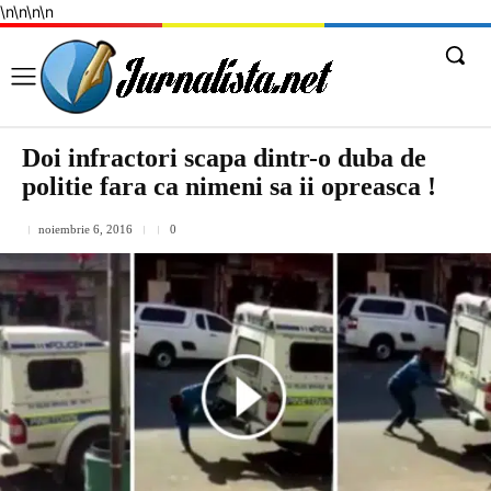
\n
\n
\n
\n
Doi infractori scapa dintr-o duba de
politie fara ca nimeni sa ii opreasca !
noiembrie 6, 2016
0