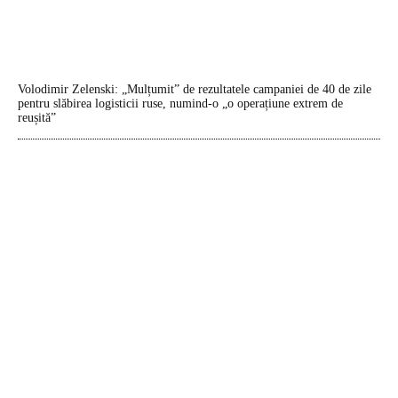
Volodimir Zelenski: „Mulțumit” de rezultatele campaniei de 40 de zile
pentru slăbirea logisticii ruse, numind-o „o operațiune extrem de
reușită”