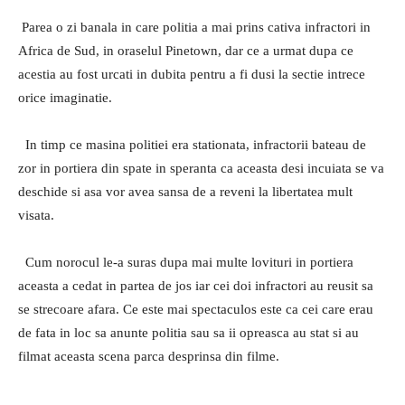
Parea o zi banala in care politia a mai prins cativa infractori in
Africa de Sud, in oraselul Pinetown, dar ce a urmat dupa ce
acestia au fost urcati in dubita pentru a fi dusi la sectie intrece
orice imaginatie.
In timp ce masina politiei era stationata, infractorii bateau de
zor in portiera din spate in speranta ca aceasta desi incuiata se va
deschide si asa vor avea sansa de a reveni la libertatea mult
visata.
Cum norocul le-a suras dupa mai multe lovituri in portiera
aceasta a cedat in partea de jos iar cei doi infractori au reusit sa
se strecoare afara. Ce este mai spectaculos este ca cei care erau
de fata in loc sa anunte politia sau sa ii opreasca au stat si au
filmat aceasta scena parca desprinsa din filme.