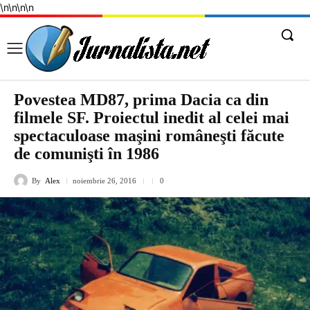
\n
\n
\n
\n
Povestea MD87, prima Dacia ca din
filmele SF. Proiectul inedit al celei mai
spectaculoase maşini româneşti făcute
de comunişti în 1986
By
Alex
noiembrie 26, 2016
0