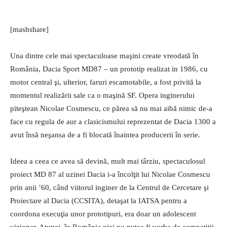
[mashshare]
Una dintre cele mai spectaculoase maşini create vreodată în
România, Dacia Sport MD87 – un prototip realizat in 1986, cu
motor central şi, ulterior, faruri escamotabile, a fost privită la
momentul realizării sale ca o maşină SF. Opera inginerului
piteştean Nicolae Cosmescu, ce părea să nu mai aibă nimic de-a
face cu regula de aur a clasicismului reprezentat de Dacia 1300 a
avut însă neşansa de a fi blocată înaintea producerii în serie.
Ideea a ceea ce avea să devină, mult mai târziu, spectaculosul
proiect MD 87 al uzinei Dacia i-a încolţit lui Nicolae Cosmescu
prin anii ’60, când viitorul inginer de la Centrul de Cercetare şi
Proiectare al Dacia (CCSITA), detaşat la IATSA pentru a
coordona execuţia unor prototipuri, era doar un adolescent
vizionar. Atunci, în România nici nu putea fi vorba de competiţii