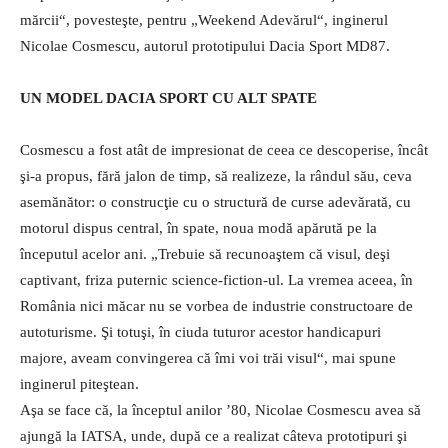
mărcii“, povesteşte, pentru „Weekend Adevărul“, inginerul
Nicolae Cosmescu, autorul prototipului Dacia Sport MD87.
UN MODEL DACIA SPORT CU ALT SPATE
Cosmescu a fost atât de impresionat de ceea ce descoperise, încât
şi-a propus, fără jalon de timp, să realizeze, la rândul său, ceva
asemănător: o construcţie cu o structură de curse adevărată, cu
motorul dispus central, în spate, noua modă apărută pe la
începutul acelor ani. „Trebuie să recunoaştem că visul, deşi
captivant, friza puternic science-fiction-ul. La vremea aceea, în
România nici măcar nu se vorbea de industrie constructoare de
autoturisme. Şi totuşi, în ciuda tuturor acestor handicapuri
majore, aveam convingerea că îmi voi trăi visul“, mai spune
inginerul piteştean.
Aşa se face că, la începtul anilor ’80, Nicolae Cosmescu avea să
ajungă la IATSA, unde, după ce a realizat câteva prototipuri şi