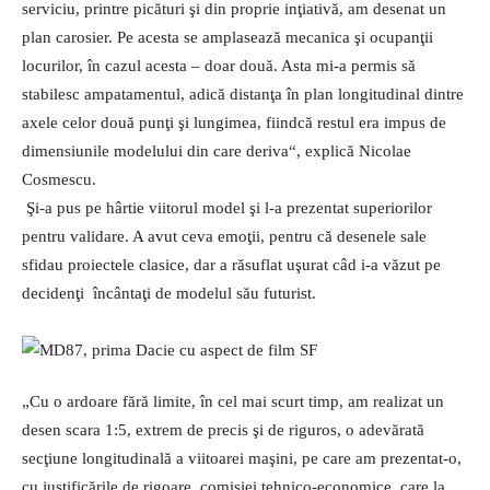
serviciu, printre picături şi din proprie inţiativă, am desenat un
plan carosier. Pe acesta se amplasează mecanica şi ocupanţii
locurilor, în cazul acesta – doar două. Asta mi-a permis să
stabilesc ampatamentul, adică distanţa în plan longitudinal dintre
axele celor două punţi şi lungimea, fiindcă restul era impus de
dimensiunile modelului din care deriva“, explică Nicolae
Cosmescu.
Şi-a pus pe hârtie viitorul model şi l-a prezentat superiorilor
pentru validare. A avut ceva emoţii, pentru că desenele sale
sfidau proiectele clasice, dar a răsuflat uşurat câd i-a văzut pe
decidenţi încântaţi de modelul său futurist.
„Cu o ardoare fără limite, în cel mai scurt timp, am realizat un
desen scara 1:5, extrem de precis şi de riguros, o adevărată
secţiune longitudinală a viitoarei maşini, pe care am prezentat-o,
cu justificările de rigoare, comisiei tehnico-economice, care la