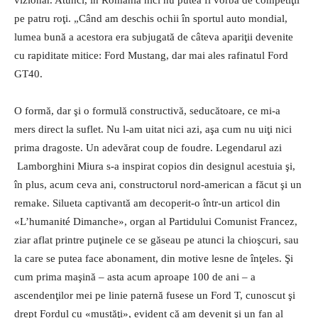
pe patru roţi. „Când am deschis ochii în sportul auto mondial,
lumea bună a acestora era subjugată de câteva apariţii devenite
cu rapiditate mitice: Ford Mustang, dar mai ales rafinatul Ford
GT40.
O formă, dar şi o formulă constructivă, seducătoare, ce mi-a
mers direct la suflet. Nu l-am uitat nici azi, aşa cum nu uiţi nici
prima dragoste. Un adevărat coup de foudre. Legendarul azi
Lamborghini Miura s-a inspirat copios din designul acestuia şi,
în plus, acum ceva ani, constructorul nord-american a făcut şi un
remake. Silueta captivantă am decoperit-o într-un articol din
«L’humanité Dimanche», organ al Partidului Comunist Francez,
ziar aflat printre puţinele ce se găseau pe atunci la chioşcuri, sau
la care se putea face abonament, din motive lesne de înţeles. Şi
cum prima maşină – asta acum aproape 100 de ani – a
ascendenţilor mei pe linie paternă fusese un Ford T, cunoscut şi
drept Fordul cu «mustăţi», evident că am devenit şi un fan al