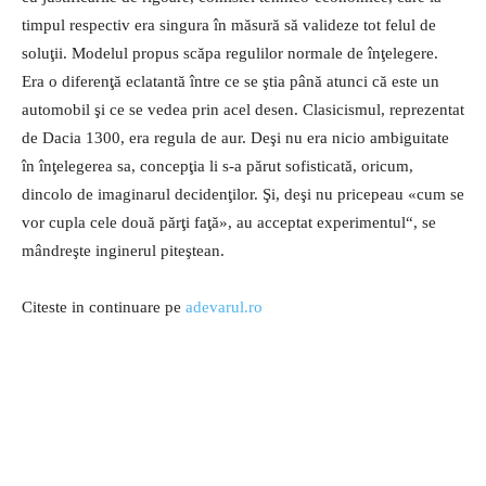
timpul respectiv era singura în măsură să valideze tot felul de
soluţii. Modelul propus scăpa regulilor normale de înţelegere.
Era o diferenţă eclatantă între ce se ştia până atunci că este un
automobil şi ce se vedea prin acel desen. Clasicismul, reprezentat
de Dacia 1300, era regula de aur. Deşi nu era nicio ambiguitate
în înţelegerea sa, concepţia li s-a părut sofisticată, oricum,
dincolo de imaginarul decidenţilor. Şi, deşi nu pricepeau «cum se
vor cupla cele două părţi faţă», au acceptat experimentul“, se
mândreşte inginerul piteştean.
Citeste in continuare pe
adevarul.ro