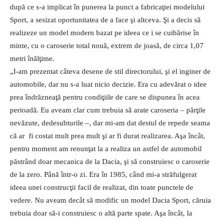
după ce s-a implicat în punerea la punct a fabricaţiei modelului
Sport, a sesizat oportunitatea de a face şi altceva. Şi a decis să
realizeze un model modern bazat pe ideea ce i se cuibărise în
minte, cu o caroserie total nouă, extrem de joasă, de circa 1,07
metri înălţime.
„I-am prezentat câteva desene de stil directorului, şi el inginer de
automobile, dar nu s-a luat nicio decizie. Era cu adevărat o idee
prea îndrăzneaţă pentru condiţiile de care se dispunea în acea
perioadă. Eu aveam clar cum trebuia să arate caroseria – părţile
nevăzute, dedesubturile –, dar mi-am dat destul de repede seama
că ar fi costat mult prea mult şi ar fi durat realizarea. Aşa încât,
pentru moment am renunţat la a realiza un astfel de automobil
păstrând doar mecanica de la Dacia, şi să construiesc o caroserie
de la zero. Până într-o zi. Era în 1985, când mi-a străfulgerat
ideea unei construcţii facil de realizat, din toate punctele de
vedere. Nu aveam decât să modific un model Dacia Sport, căruia
trebuia doar să-i construiesc o altă parte spate. Aşa încât, la