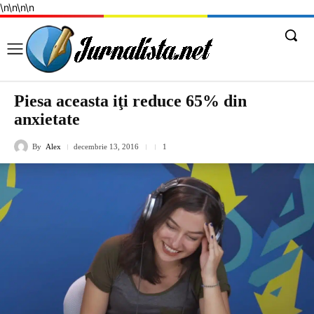
\n
\n
\n
\n
Piesa aceasta iţi reduce 65% din
anxietate
By
Alex
decembrie 13, 2016
1