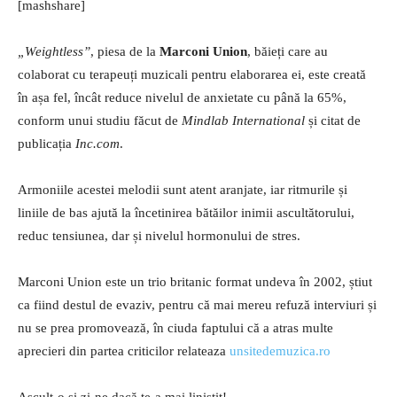
[mashshare]
„Weightless”
, piesa de la
Marconi Union
, băieți care au
colaborat cu terapeuți muzicali pentru elaborarea ei, este creată
în așa fel, încât reduce nivelul de anxietate cu până la 65%,
conform unui studiu făcut de
Mindlab International
și citat de
publicația
Inc.com
.
Armoniile acestei melodii sunt atent aranjate, iar ritmurile și
liniile de bas ajută la încetinirea bătăilor inimii ascultătorului,
reduc tensiunea, dar și nivelul hormonului de stres.
Marconi Union este un trio britanic format undeva în 2002, știut
ca fiind destul de evaziv, pentru că mai mereu refuză interviuri și
nu se prea promovează, în ciuda faptului că a atras multe
aprecieri din partea criticilor relateaza
unsitedemuzica.ro
Ascult-o și zi-ne dacă te-a mai liniștit!