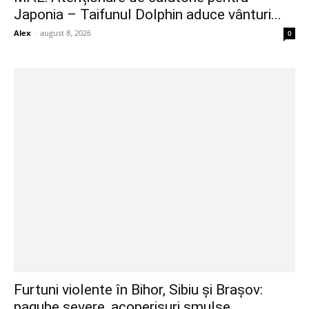
Japonia – Taifunul Dolphin aduce vânturi...
Alex
-
august 8, 2026
0
Furtuni violente în Bihor, Sibiu și Brașov:
pagube severe, acoperișuri smulse...