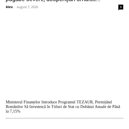
Alex
-
august 7, 2026
0
Ministerul Finanțelor Introduce Programul TEZAUR, Permițând
Românilor Să Investescă în Titluri de Stat cu Dobânzi Anuale de Până
la 7,15%