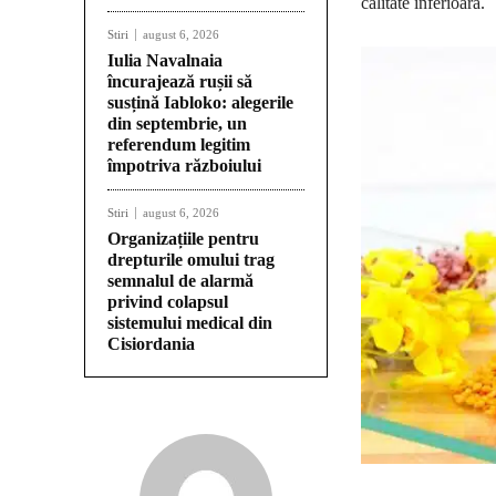
calitate inferioară.
Stiri
august 6, 2026
Iulia Navalnaia
încurajează rușii să
susțină Iabloko: alegerile
din septembrie, un
referendum legitim
împotriva războiului
Stiri
august 6, 2026
Organizațiile pentru
drepturile omului trag
semnalul de alarmă
privind colapsul
sistemului medical din
Cisiordania