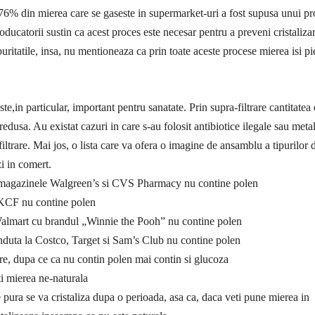
76% din mierea care se gaseste in supermarket-uri a fost supusa unui pr
roducatorii sustin ca acest proces este necesar pentru a preveni cristalizar
uritatile, insa, nu mentioneaza ca prin toate aceste procese mierea isi pi
te,in particular, important pentru sanatate. Prin supra-filtrare cantitatea
edusa. Au existat cazuri in care s-au folosit antibiotice ilegale sau meta
iltrare. Mai jos, o lista care va ofera o imagine de ansamblu a tipurilor 
zi in comert.
 magazinele Walgreen’s si CVS Pharmacy nu contine polen
 KCF nu contine polen
almart cu brandul „Winnie the Pooh” nu contine polen
duta la Costco, Target si Sam’s Club nu contine polen
re, dupa ce ca nu contin polen mai contin si glucoza
i mierea ne-naturala
 pura se va cristaliza dupa o perioada, asa ca, daca veti pune mierea in