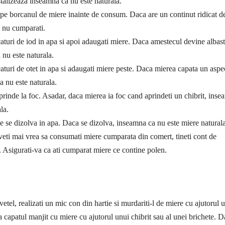
istalizeaza inseamna ca nu este naturala.
de pe borcanul de miere inainte de consum. Daca are un continut ridicat d
, nu cumparati.
caturi de iod in apa si apoi adaugati miere. Daca amestecul devine albas
nu este naturala.
caturi de otet in apa si adaugati miere peste. Daca mierea capata un aspe
 nu este naturala.
prinde la foc. Asadar, daca mierea ia foc cand aprindeti un chibrit, ins
la.
e se dizolva in apa. Daca se dizolva, inseamna ca nu este miere naturala
veti mai vrea sa consumati miere cumparata din comert, tineti cont de
s. Asigurati-va ca ati cumparat miere ce contine polen.
vetel, realizati un mic con din hartie si murdariti-l de miere cu ajutorul 
la capatul manjit cu miere cu ajutorul unui chibrit sau al unei brichete. 