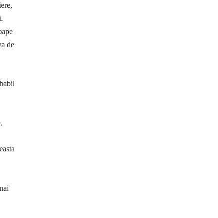
iere,
.
roape
va de
babil
.
easta
mai