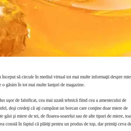
a început să circule în mediul virtual tot mai multe informaţii despre mie
e o găsim în tot mai multe lanţuri de magazine.
us uşor de falsificat, cea mai uzată tehnică fiind cea a amestecului de
tfel, deşi credeţi că aţi cumpărat un borcan care conţine doar miere de
te găsi şi miere de tei, de floarea-soarelui sau de alte tipuri de miere, toa
rea constă în faptul că plătiţi pentru un produs de top, dar primiţi ceva d