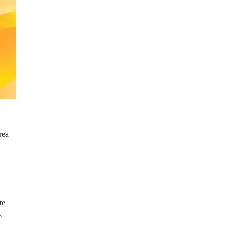
rea
te
e