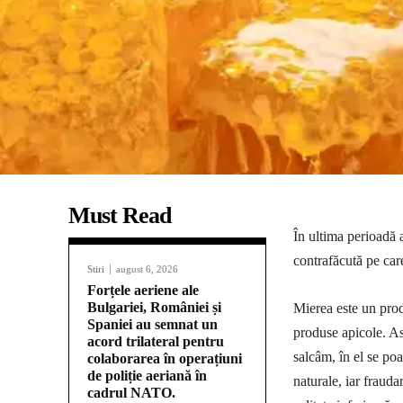
Must Read
În ultima perioadă 
contrafăcută pe car
Stiri
august 6, 2026
Forțele aeriene ale
Bulgariei, României și
Mierea este un prod
Spaniei au semnat un
produse apicole. As
acord trilateral pentru
salcâm, în el se poa
colaborarea în operațiuni
de poliție aeriană în
naturale, iar frauda
cadrul NATO.