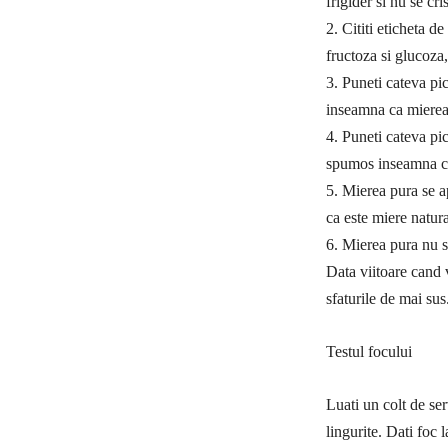
frigider si nu se cr
2. Cititi eticheta 
fructoza si glucoza
3. Puneti cateva pi
inseamna ca mierea 
4. Puneti cateva pi
spumos inseamna ca
5. Mierea pura se a
ca este miere natura
6. Mierea pura nu s
Data viitoare cand 
sfaturile de mai su
Testul focului
Luati un colt de ser
lingurite. Dati foc 