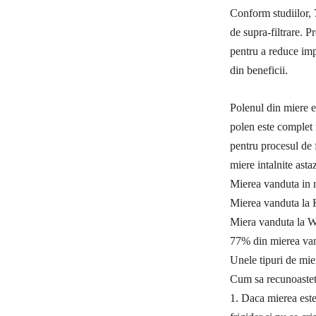
Conform studiilor, 
de supra-filtrare. P
pentru a reduce imp
din beneficii.
Polenul din miere es
polen este complet r
pentru procesul de f
miere intalnite asta
Mierea vanduta in
Mierea vanduta la
Miera vanduta la W
77% din mierea van
Unele tipuri de mie
Cum sa recunoastet
1. Daca mierea este