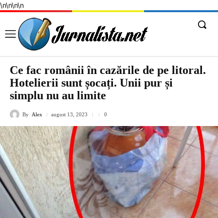
\n
\n
\n
\n
Ce fac românii în cazările de pe litoral.
Hotelierii sunt șocați. Unii pur și
simplu nu au limite
By
Alex
august 13, 2023
0