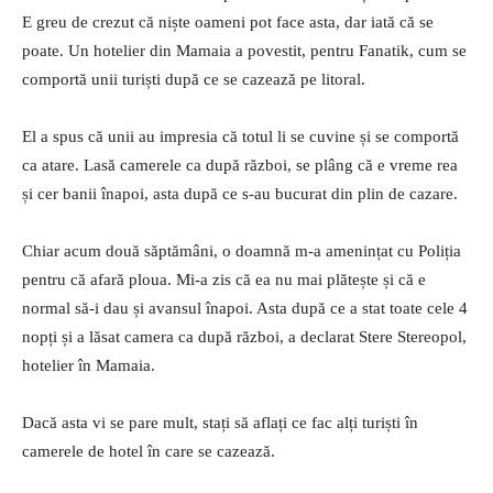
E greu de crezut că niște oameni pot face asta, dar iată că se
poate. Un hotelier din Mamaia a povestit, pentru Fanatik, cum se
comportă unii turiști după ce se cazează pe litoral.
El a spus că unii au impresia că totul li se cuvine și se comportă
ca atare. Lasă camerele ca după război, se plâng că e vreme rea
și cer banii înapoi, asta după ce s-au bucurat din plin de cazare.
Chiar acum două săptămâni, o doamnă m-a amenințat cu Poliția
pentru că afară ploua. Mi-a zis că ea nu mai plătește și că e
normal să-i dau și avansul înapoi. Asta după ce a stat toate cele 4
nopți și a lăsat camera ca după război, a declarat Stere Stereopol,
hotelier în Mamaia.
Dacă asta vi se pare mult, stați să aflați ce fac alți turiști în
camerele de hotel în care se cazează.