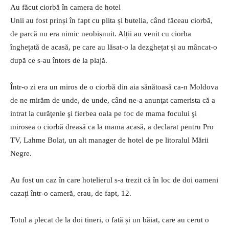
Au făcut ciorbă în camera de hotel
Unii au fost prinși în fapt cu plita și butelia, când făceau ciorbă,
de parcă nu era nimic neobișnuit. Alții au venit cu ciorba
înghețată de acasă, pe care au lăsat-o la dezghețat și au mâncat-o
după ce s-au întors de la plajă.
Într-o zi era un miros de o ciorbă din aia sănătoasă ca-n Moldova
de ne mirăm de unde, de unde, când ne-a anunţat camerista că a
intrat la curăţenie şi fierbea oala pe foc de mama focului şi
mirosea o ciorbă dreasă ca la mama acasă, a declarat pentru Pro
TV, Lahme Bolat, un alt manager de hotel de pe litoralul Mării
Negre.
Au fost un caz în care hotelierul s-a trezit că în loc de doi oameni
cazați într-o cameră, erau, de fapt, 12.
Totul a plecat de la doi tineri, o fată și un băiat, care au cerut o