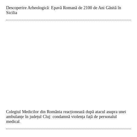
Descoperire Arheologică: Epavă Romană de 2100 de Ani Găsită în
Sicilia
Colegiul Medicilor din România reacționează după atacul asupra unei
ambulanțe în județul Cluj: condamnă violența față de personalul
medical.