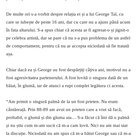
De multe ori s-a vorbit despre relația ei și a lui George Tal, cu
care se iubește de peste 16 ani, dar cu care nu a ajuns până acum
în fata altarului. S-a spus chiar că acesta ar fi agresat-o și jignit-o
pe celebra artistă, dar se pare că nu s-a pus problema de un astfel
de comportament, pentru că nu ar accepta niciodată să fie tratată
așa.
Chiar dacă ea și George au fost despărțiți câțiva ani, motivul nu a
fost agresivitatea partenerului. A fost lovită o singura dată de un
băiat, în glumă, iar de atunci a rupt complet legătura ci acesta.
“Am primit o singură palmă de la un fost prieten. Nu eram
cântăreață. Prin 88-89 am avut un prieten care a vrut să facă,
probabil, o glumă și din gluma aia… S-a făcut că îmi dă o palmă
și nu știu cum m-am sucit că m-a cam lovit. Nici nu am mai stat
la discuție. Niciodată nu am spus că m-a bătut George sau că m-a