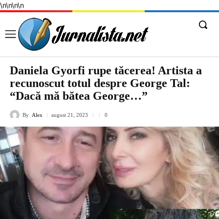
\n
\n
\n
\n
Daniela Gyorfi rupe tăcerea! Artista a
recunoscut totul despre George Tal:
“Dacă mă bătea George…”
By
Alex
august 21, 2023
0