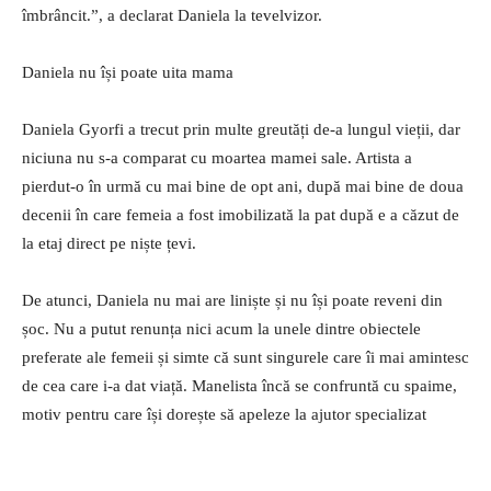
îmbrâncit.”, a declarat Daniela la tevelvizor.
Daniela nu își poate uita mama
Daniela Gyorfi a trecut prin multe greutăți de-a lungul vieții, dar
niciuna nu s-a comparat cu moartea mamei sale. Artista a
pierdut-o în urmă cu mai bine de opt ani, după mai bine de doua
decenii în care femeia a fost imobilizată la pat după e a căzut de
la etaj direct pe niște țevi.
De atunci, Daniela nu mai are liniște și nu își poate reveni din
șoc. Nu a putut renunța nici acum la unele dintre obiectele
preferate ale femeii și simte că sunt singurele care îi mai amintesc
de cea care i-a dat viață. Manelista încă se confruntă cu spaime,
motiv pentru care își dorește să apeleze la ajutor specializat