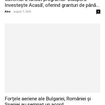
Investește Acasă’, oferind granturi de până...
Alex
-
august 7, 2026
0
Forțele aeriene ale Bulgariei, României și
Spaniei au semnat un acord...