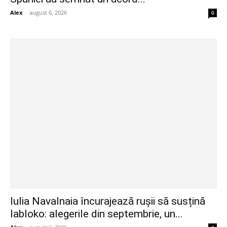
Alex
-
august 6, 2026
0
Iulia Navalnaia încurajează rușii să susțină
Iabloko: alegerile din septembrie, un...