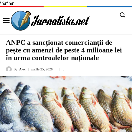
\n
\n
\n
\n
ANPC a sancționat comercianții de
pește cu amenzi de peste 4 milioane lei
în urma controalelor naționale
By
Alex
aprilie 25, 2026
0