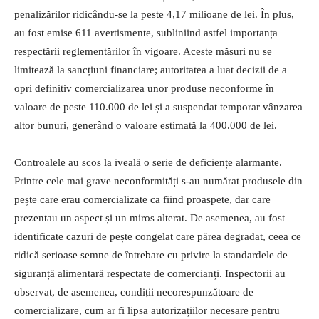
penalizărilor ridicându-se la peste 4,17 milioane de lei. În plus,
au fost emise 611 avertismente, subliniind astfel importanța
respectării reglementărilor în vigoare. Aceste măsuri nu se
limitează la sancțiuni financiare; autoritatea a luat decizii de a
opri definitiv comercializarea unor produse neconforme în
valoare de peste 110.000 de lei și a suspendat temporar vânzarea
altor bunuri, generând o valoare estimată la 400.000 de lei.
Controalele au scos la iveală o serie de deficiențe alarmante.
Printre cele mai grave neconformități s-au numărat produsele din
pește care erau comercializate ca fiind proaspete, dar care
prezentau un aspect și un miros alterat. De asemenea, au fost
identificate cazuri de pește congelat care părea degradat, ceea ce
ridică serioase semne de întrebare cu privire la standardele de
siguranță alimentară respectate de comercianți. Inspectorii au
observat, de asemenea, condiții necorespunzătoare de
comercializare, cum ar fi lipsa autorizațiilor necesare pentru