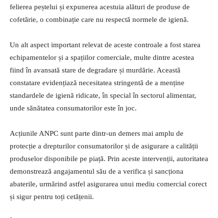
felierea peștelui și expunerea acestuia alături de produse de
cofetărie, o combinație care nu respectă normele de igienă.
Un alt aspect important relevat de aceste controale a fost starea
echipamentelor și a spațiilor comerciale, multe dintre acestea
fiind în avansată stare de degradare și murdărie. Această
constatare evidențiază necesitatea stringentă de a menține
standardele de igienă ridicate, în special în sectorul alimentar,
unde sănătatea consumatorilor este în joc.
Acțiunile ANPC sunt parte dintr-un demers mai amplu de
protecție a drepturilor consumatorilor și de asigurare a calității
produselor disponibile pe piață. Prin aceste intervenții, autoritatea
demonstrează angajamentul său de a verifica și sancționa
abaterile, urmărind astfel asigurarea unui mediu comercial corect
și sigur pentru toți cetățenii.