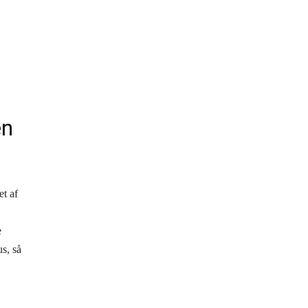
en
et af
e
us, så