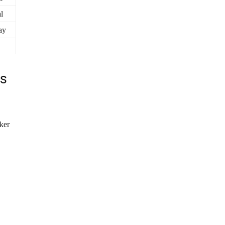
l
ay
us
rker