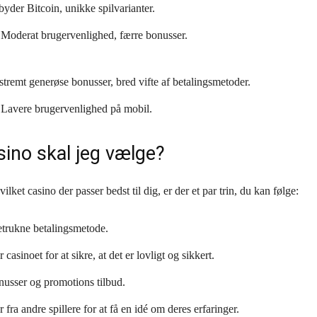
byder Bitcoin, unikke spilvarianter.
Moderat brugervenlighed, færre bonusser.
tremt generøse bonusser, bred vifte af betalingsmetoder.
Lavere brugervenlighed på mobil.
sino skal jeg vælge?
ilket casino der passer bedst til dig, er der et par trin, du kan følge:
etrukne betalingsmetode.
 casinoet for at sikre, at det er lovligt og sikkert.
usser og promotions tilbud.
fra andre spillere for at få en idé om deres erfaringer.