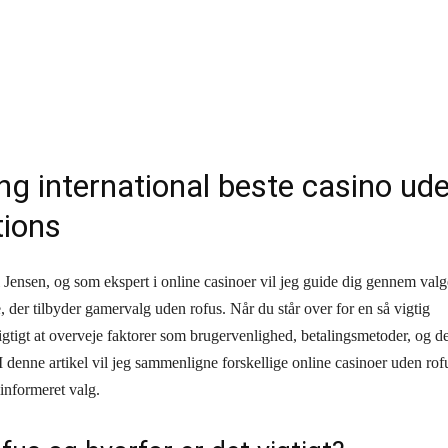
g international beste casino ud
tions
Jensen, og som ekspert i online casinoer vil jeg guide dig gennem valg
, der tilbyder gamervalg uden rofus. Når du står over for en så vigtig
vigtigt at overveje faktorer som brugervenlighed, betalingsmetoder, og d
. I denne artikel vil jeg sammenligne forskellige online casinoer uden rof
linformeret valg.