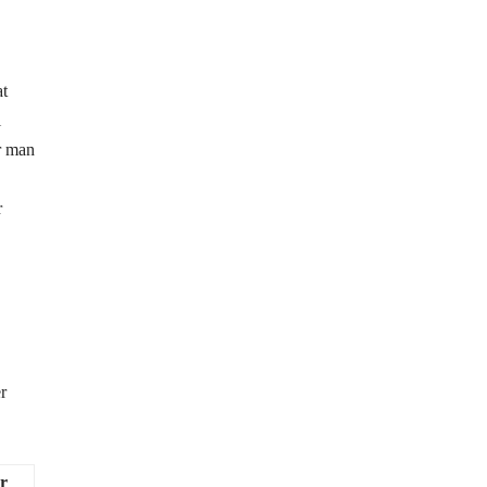
at
i
år man
r
r
r