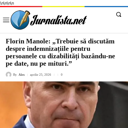
\n
\n
\n
\n
Florin Manole: „Trebuie să discutăm
despre indemnizațiile pentru
persoanele cu dizabilități bazându-ne
pe date, nu pe mituri.”
By
Alex
aprilie 25, 2026
0