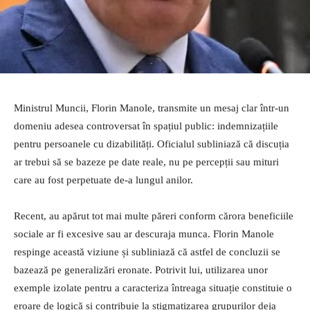
Ministrul Muncii, Florin Manole, transmite un mesaj clar într-un
domeniu adesea controversat în spațiul public: indemnizațiile
pentru persoanele cu dizabilități. Oficialul subliniază că discuția
ar trebui să se bazeze pe date reale, nu pe percepții sau mituri
care au fost perpetuate de-a lungul anilor.
Recent, au apărut tot mai multe păreri conform cărora beneficiile
sociale ar fi excesive sau ar descuraja munca. Florin Manole
respinge această viziune și subliniază că astfel de concluzii se
bazează pe generalizări eronate. Potrivit lui, utilizarea unor
exemple izolate pentru a caracteriza întreaga situație constituie o
eroare de logică și contribuie la stigmatizarea grupurilor deja