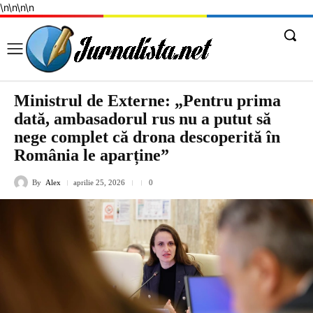
\n
\n
\n
\n
Ministrul de Externe: „Pentru prima
dată, ambasadorul rus nu a putut să
nege complet că drona descoperită în
România le aparține”
By
Alex
aprilie 25, 2026
0