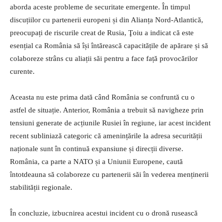
aborda aceste probleme de securitate emergente. În timpul
discuțiilor cu partenerii europeni și din Alianța Nord-Atlantică,
preocupați de riscurile creat de Rusia, Ţoiu a indicat că este
esențial ca România să își întărească capacitățile de apărare și să
colaboreze strâns cu aliații săi pentru a face față provocărilor
curente.
Aceasta nu este prima dată când România se confruntă cu o
astfel de situație. Anterior, România a trebuit să navigheze prin
tensiuni generate de acțiunile Rusiei în regiune, iar acest incident
recent subliniază categoric că amenințările la adresa securității
naționale sunt în continuă expansiune și direcții diverse.
România, ca parte a NATO și a Uniunii Europene, caută
întotdeauna să colaboreze cu partenerii săi în vederea menținerii
stabilității regionale.
În concluzie, izbucnirea acestui incident cu o dronă rusească