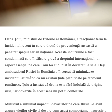
Oana Ţoiu, ministrul de Externe al României, a reacționat ferm la
incidentul recent în care o dronă de proveniență rusească a
penetrat spațiul aerian național. Această incursiune a fost
condamnată ca o încălcare gravă a dreptului internațional, un
aspect esențial pe care Ţoiu l-a subliniat în declarațiile sale. Deși
ambasadorul Rusiei în România a încercat să minimizeze
incidentul afirmând că nu existau ținte planificate pe teritoriul
românesc, Ţoiu a insistat că drona este fără îndoială de origine
rusă, iar dovezile în acest sens nu pot fi contestate.
Ministrul a subliniat impactul devastator pe care Rusia l-a avut
asupra vieților civile și despre cum acest comportament agresiv a