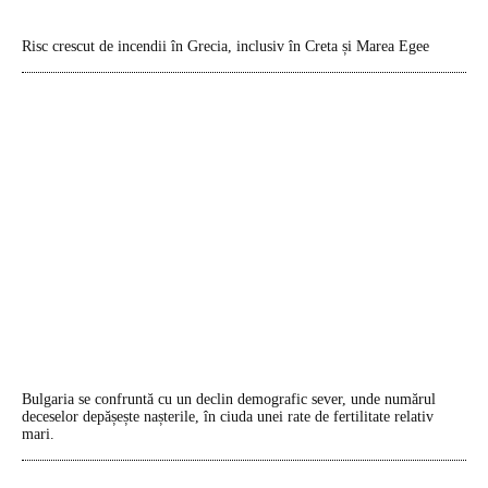
Risc crescut de incendii în Grecia, inclusiv în Creta și Marea Egee
Bulgaria se confruntă cu un declin demografic sever, unde numărul
deceselor depășește nașterile, în ciuda unei rate de fertilitate relativ
mari.