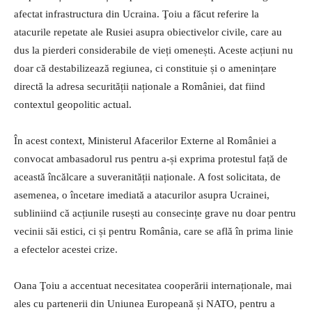
afectat infrastructura din Ucraina. Ţoiu a făcut referire la
atacurile repetate ale Rusiei asupra obiectivelor civile, care au
dus la pierderi considerabile de vieți omenești. Aceste acțiuni nu
doar că destabilizează regiunea, ci constituie și o amenințare
directă la adresa securității naționale a României, dat fiind
contextul geopolitic actual.
În acest context, Ministerul Afacerilor Externe al României a
convocat ambasadorul rus pentru a-și exprima protestul față de
această încălcare a suveranității naționale. A fost solicitata, de
asemenea, o încetare imediată a atacurilor asupra Ucrainei,
subliniind că acțiunile rusești au consecințe grave nu doar pentru
vecinii săi estici, ci și pentru România, care se află în prima linie
a efectelor acestei crize.
Oana Ţoiu a accentuat necesitatea cooperării internaționale, mai
ales cu partenerii din Uniunea Europeană și NATO, pentru a