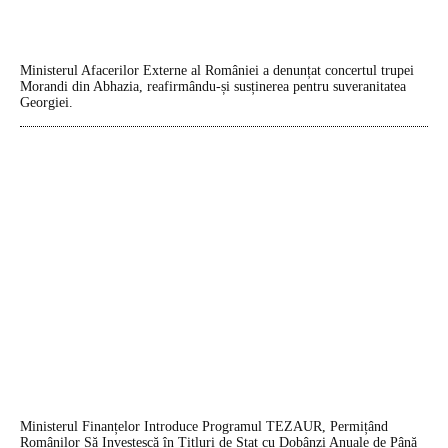
Ministerul Afacerilor Externe al României a denunțat concertul trupei
Morandi din Abhazia, reafirmându-și susținerea pentru suveranitatea
Georgiei.
Ministerul Finanțelor Introduce Programul TEZAUR, Permițând
Românilor Să Investescă în Titluri de Stat cu Dobânzi Anuale de Până