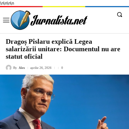
\n
\n
\n
\n
Dragoș Pîslaru explică Legea
salarizării unitare: Documentul nu are
statut oficial
By
Alex
aprilie 26, 2026
0