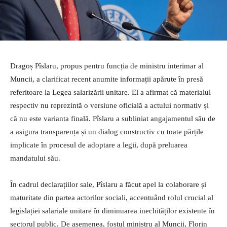
Dragoș Pîslaru, propus pentru funcția de ministru interimar al
Muncii, a clarificat recent anumite informații apărute în presă
referitoare la Legea salarizării unitare. El a afirmat că materialul
respectiv nu reprezintă o versiune oficială a actului normativ și
că nu este varianta finală. Pîslaru a subliniat angajamentul său de
a asigura transparența și un dialog constructiv cu toate părțile
implicate în procesul de adoptare a legii, după preluarea
mandatului său.
În cadrul declarațiilor sale, Pîslaru a făcut apel la colaborare și
maturitate din partea actorilor sociali, accentuând rolul crucial al
legislației salariale unitare în diminuarea inechităților existente în
sectorul public. De asemenea, fostul ministru al Muncii, Florin