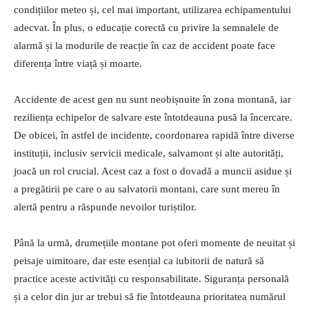
condițiilor meteo și, cel mai important, utilizarea echipamentului
adecvat. În plus, o educație corectă cu privire la semnalele de
alarmă și la modurile de reacție în caz de accident poate face
diferența între viață și moarte.
Accidente de acest gen nu sunt neobișnuite în zona montană, iar
reziliența echipelor de salvare este întotdeauna pusă la încercare.
De obicei, în astfel de incidente, coordonarea rapidă între diverse
instituții, inclusiv servicii medicale, salvamont și alte autorități,
joacă un rol crucial. Acest caz a fost o dovadă a muncii asidue și
a pregătirii pe care o au salvatorii montani, care sunt mereu în
alertă pentru a răspunde nevoilor turiștilor.
Până la urmă, drumețiile montane pot oferi momente de neuitat și
peisaje uimitoare, dar este esențial ca iubitorii de natură să
practice aceste activități cu responsabilitate. Siguranța personală
și a celor din jur ar trebui să fie întotdeauna prioritatea numărul