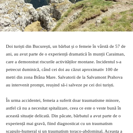
Doi turiști din București, un bărbat și o femeie în vârstă de 57 de
ani, au avut parte de o experiență dramatică în munții Caraiman,
care a demonstrat riscurile activităților montane. Incidentul s-a
petrecut duminică, când cei doi au căzut aproximativ 100 de
metri din zona Brâna Mare. Salvatorii de la Salvamont Prahova
au intervenit prompt, reușind să-i salveze pe cei doi turiști.
În urma accidentei, femeia a suferit doar traumatisme minore,
astfel că nu a necesitat spitalizare, ceea ce este o veste bună în
această situație delicată. Din păcate, bărbatul a avut parte de o
experiență mai gravă, fiind diagnosticat cu un traumatism
scapulo-humeral și un traumatism toraco-abdominal. Aceasta a