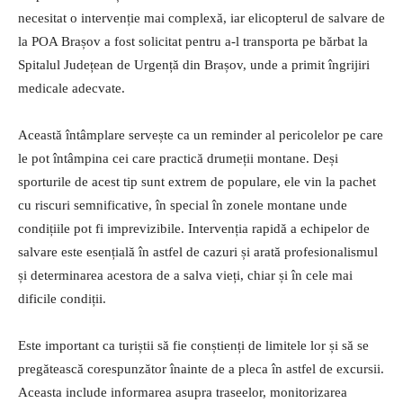
necesitat o intervenție mai complexă, iar elicopterul de salvare de
la POA Brașov a fost solicitat pentru a-l transporta pe bărbat la
Spitalul Județean de Urgență din Brașov, unde a primit îngrijiri
medicale adecvate.
Această întâmplare servește ca un reminder al pericolelor pe care
le pot întâmpina cei care practică drumeții montane. Deși
sporturile de acest tip sunt extrem de populare, ele vin la pachet
cu riscuri semnificative, în special în zonele montane unde
condițiile pot fi imprevizibile. Intervenția rapidă a echipelor de
salvare este esențială în astfel de cazuri și arată profesionalismul
și determinarea acestora de a salva vieți, chiar și în cele mai
dificile condiții.
Este important ca turiștii să fie conștienți de limitele lor și să se
pregătească corespunzător înainte de a pleca în astfel de excursii.
Aceasta include informarea asupra traseelor, monitorizarea