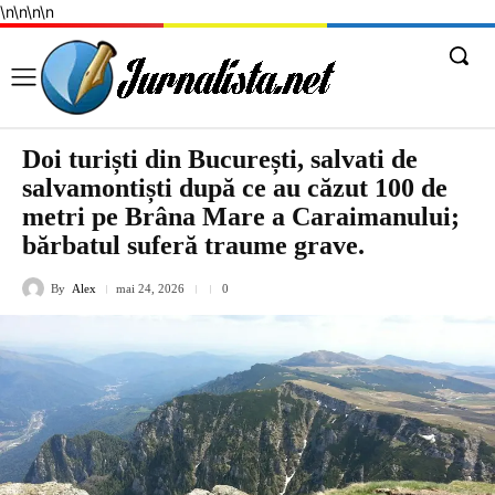
\n
\n
\n
\n
Doi turiști din București, salvati de
salvamontiști după ce au căzut 100 de
metri pe Brâna Mare a Caraimanului;
bărbatul suferă traume grave.
By
Alex
mai 24, 2026
0