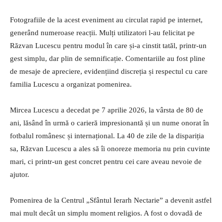
Fotografiile de la acest eveniment au circulat rapid pe internet,
generând numeroase reacții. Mulți utilizatori l-au felicitat pe
Răzvan Lucescu pentru modul în care și-a cinstit tatăl, printr-un
gest simplu, dar plin de semnificație. Comentariile au fost pline
de mesaje de apreciere, evidențiind discreția și respectul cu care
familia Lucescu a organizat pomenirea.
Mircea Lucescu a decedat pe 7 aprilie 2026, la vârsta de 80 de
ani, lăsând în urmă o carieră impresionantă și un nume onorat în
fotbalul românesc și internațional. La 40 de zile de la dispariția
sa, Răzvan Lucescu a ales să îi onoreze memoria nu prin cuvinte
mari, ci printr-un gest concret pentru cei care aveau nevoie de
ajutor.
Pomenirea de la Centrul „Sfântul Ierarh Nectarie” a devenit astfel
mai mult decât un simplu moment religios. A fost o dovadă de