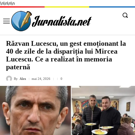
\n
\n
\n
\n
Răzvan Lucescu, un gest emoționant la
40 de zile de la dispariția lui Mircea
Lucescu. Ce a realizat în memoria
paternă
By
Alex
mai 24, 2026
0