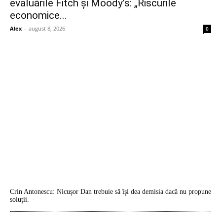
evaluările Fitch și Moody’s: „Riscurile
economice...
Alex
-
august 8, 2026
0
Crin Antonescu: Nicușor Dan trebuie să își dea demisia dacă nu propune
soluții.