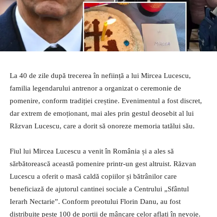
La 40 de zile după trecerea în neființă a lui Mircea Lucescu,
familia legendarului antrenor a organizat o ceremonie de
pomenire, conform tradiției creștine. Evenimentul a fost discret,
dar extrem de emoționant, mai ales prin gestul deosebit al lui
Răzvan Lucescu, care a dorit să onoreze memoria tatălui său.
Fiul lui Mircea Lucescu a venit în România și a ales să
sărbătorească această pomenire printr-un gest altruist. Răzvan
Lucescu a oferit o masă caldă copiilor și bătrânilor care
beneficiază de ajutorul cantinei sociale a Centrului „Sfântul
Ierarh Nectarie”. Conform preotului Florin Danu, au fost
distribuite peste 100 de porții de mâncare celor aflați în nevoie.