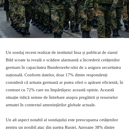
Un sondaj recent realizat de institutul Insa și publicat de ziarul
Bild scoate la iveală o scădere alarmantă a încrederii cetățenilor
germani în capacitatea Bundeswehr-ului de a asigura securitatea
națională. Conform datelor, doar 17% dintre respondenți
consideră că armata germană ar putea oferi o apărare eficientă, în
contrast cu 72% care nu împărtășesc această opinie. Această
situație ridică semne de întrebare asupra pregătirii și resurselor
armatei în contextul amenințărilor globale actuale.
Un alt aspect notabil al sondajului este preocuparea cetățenilor
pentru un posibil atac din partea Rusiei. Aproape 38% dintre