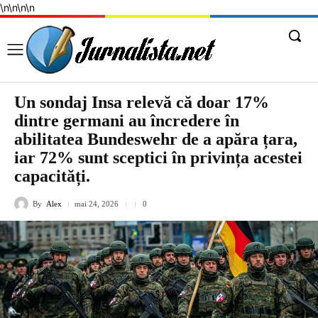
\n
\n
\n
\n
Un sondaj Insa relevă că doar 17%
dintre germani au încredere în
abilitatea Bundeswehr de a apăra țara,
iar 72% sunt sceptici în privința acestei
capacități.
By
Alex
mai 24, 2026
0