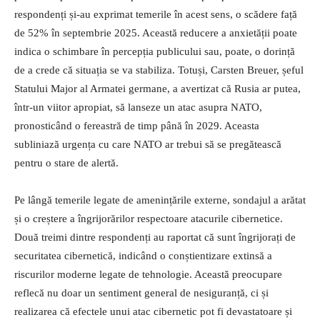
respondenți și-au exprimat temerile în acest sens, o scădere față
de 52% în septembrie 2025. Această reducere a anxietății poate
indica o schimbare în percepția publicului sau, poate, o dorință
de a crede că situația se va stabiliza. Totuși, Carsten Breuer, șeful
Statului Major al Armatei germane, a avertizat că Rusia ar putea,
într-un viitor apropiat, să lanseze un atac asupra NATO,
pronosticând o fereastră de timp până în 2029. Aceasta
subliniază urgența cu care NATO ar trebui să se pregătească
pentru o stare de alertă.
Pe lângă temerile legate de amenințările externe, sondajul a arătat
și o creștere a îngrijorărilor respectoare atacurile cibernetice.
Două treimi dintre respondenți au raportat că sunt îngrijorați de
securitatea cibernetică, indicând o conștientizare extinsă a
riscurilor moderne legate de tehnologie. Această preocupare
reflecă nu doar un sentiment general de nesiguranță, ci și
realizarea că efectele unui atac cibernetic pot fi devastatoare și