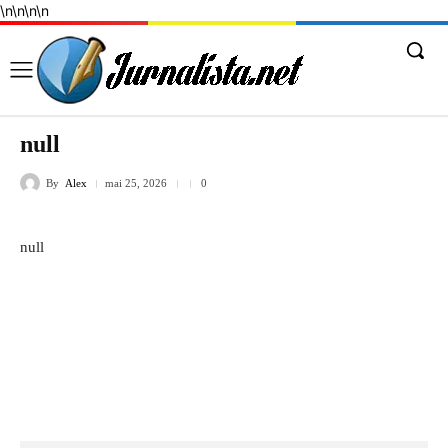
\n
\n
\n
\n
null
By
Alex
mai 25, 2026
0
null