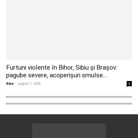
Furtuni violente în Bihor, Sibiu și Brașov:
pagube severe, acoperișuri smulse...
Alex
-
august 7, 2026
0