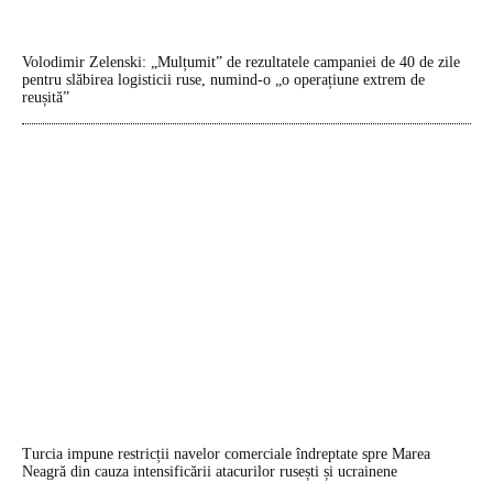
Volodimir Zelenski: „Mulțumit” de rezultatele campaniei de 40 de zile
pentru slăbirea logisticii ruse, numind-o „o operațiune extrem de
reușită”
Turcia impune restricții navelor comerciale îndreptate spre Marea
Neagră din cauza intensificării atacurilor rusești și ucrainene