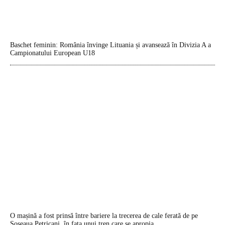
Baschet feminin: România învinge Lituania și avansează în Divizia A a
Campionatului European U18
O mașină a fost prinsă între bariere la trecerea de cale ferată de pe
Șoseaua Petricani, în fața unui tren care se apropia.