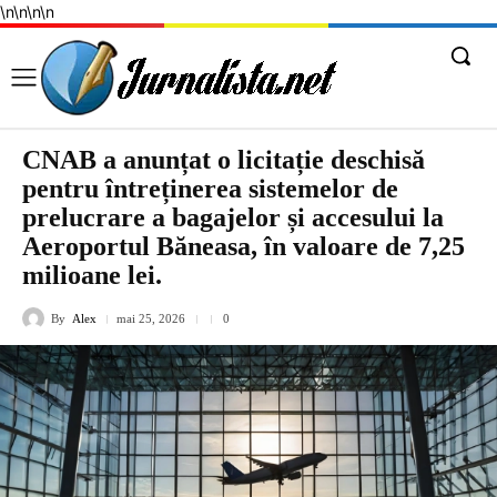
\n
\n
\n
\n
CNAB a anunțat o licitație deschisă
pentru întreținerea sistemelor de
prelucrare a bagajelor și accesului la
Aeroportul Băneasa, în valoare de 7,25
milioane lei.
By
Alex
mai 25, 2026
0