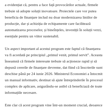
a evidențiat că, pentru a face față provocărilor actuale, firmele
trebuie să adopte soluții inovatoare. Proiectele care vor putea
beneficia de finanțare includ nu doar modernizarea liniilor de
producție, dar și achiziția de echipamente care facilitează
automatizarea proceselor, și bineînțeles, investiții în soluții verzi,
esențiale pentru un viitor sustenabil.
Un aspect important al acestui program este faptul că finanțarea
va fi acordată pe principiul „primul venit, primul servit”. Aceasta
înseamnă că firmele interesate trebuie să acționeze rapid și să
depună cererile de finanțare devreme, dat fiind că înscrierile sunt
deschise până pe 24 iunie 2026. Ministerul Economiei a întocmit
un manual informativ, destinat să ajute întreprinderile în procesul
complex de aplicare, asigurându-se astfel că beneficiază de toate
informațiile necesare.
Este clar că acest program vine într-un moment crucial, deoarece