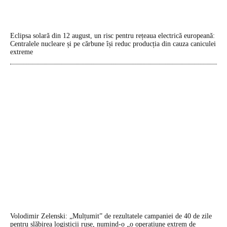
Eclipsa solară din 12 august, un risc pentru rețeaua electrică europeană:
Centralele nucleare și pe cărbune își reduc producția din cauza caniculei
extreme
Volodimir Zelenski: „Mulțumit” de rezultatele campaniei de 40 de zile
pentru slăbirea logisticii ruse, numind-o „o operațiune extrem de