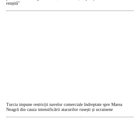
reușită”
Turcia impune restricții navelor comerciale îndreptate spre Marea
Neagră din cauza intensificării atacurilor rusești și ucrainene