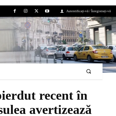
Autentificați-vă / Înregistrați-vă
ierdut recent în
ulea avertizează