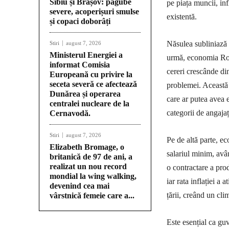
Sibiu și Brașov: pagube
pe piața muncii, inf
severe, acoperișuri smulse
existentă.
și copaci doborâți
Năsulea subliniază f
Stiri
august 7, 2026
Ministerul Energiei a
urmă, economia Rom
informat Comisia
cereri crescânde di
Europeană cu privire la
seceta severă ce afectează
problemei. Această 
Dunărea și operarea
care ar putea avea 
centralei nucleare de la
categorii de angajaț
Cernavodă.
Stiri
august 7, 2026
Pe de altă parte, ec
Elizabeth Bromage, o
salariul minim, avâ
britanică de 97 de ani, a
realizat un nou record
o contractare a pro
mondial la wing walking,
iar rata inflației a
devenind cea mai
țării, creând un cli
vârstnică femeie care a...
Este esențial ca gu