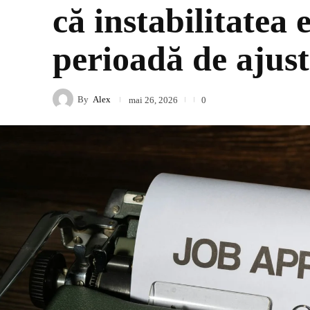
că instabilitatea 
perioadă de ajust
By
Alex
mai 26, 2026
0