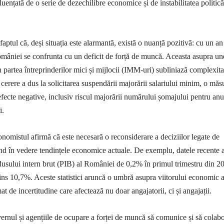
luențată de o serie de dezechilibre economice și de instabilitatea politică
aptul că, deși situația este alarmantă, există o nuanță pozitivă: cu un an
âniei se confrunta cu un deficit de forță de muncă. Aceasta asupra un
n partea întreprinderilor mici și mijlocii (IMM-uri) subliniază complexita
cerere a dus la solicitarea suspendării majorării salariului minim, o măs
efecte negative, inclusiv riscul majorării numărului șomajului pentru an
i.
onomistul afirmă că este necesară o reconsiderare a deciziilor legate de
nd în vedere tendințele economice actuale. De exemplu, datele recente a
dusului intern brut (PIB) al României de 0,2% în primul trimestru din 2
 atins 10,7%. Aceste statistici aruncă o umbră asupra viitorului economic a
mat de incertitudine care afectează nu doar angajatorii, ci și angajații.
vernul și agențiile de ocupare a forței de muncă să comunice și să colab