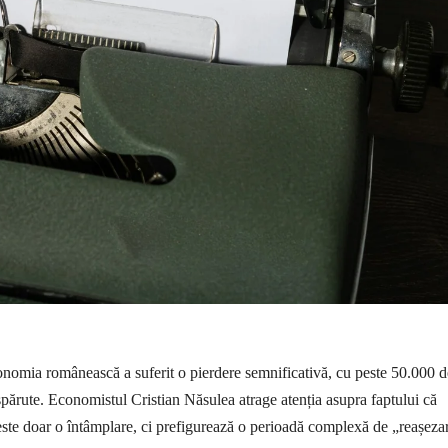
conomia românească a suferit o pierdere semnificativă, cu peste 50.000 d
părute. Economistul Cristian Năsulea atrage atenția asupra faptului că
 este doar o întâmplare, ci prefigurează o perioadă complexă de „reașeza