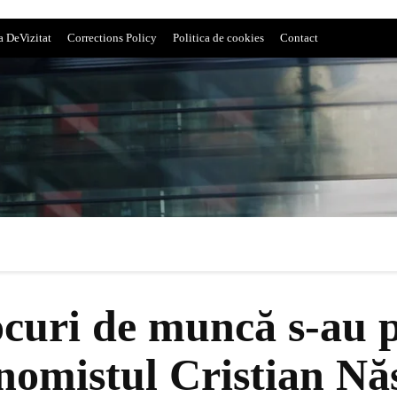
a DeVizitat
Corrections Policy
Politica de cookies
Contact
ocuri de muncă s-au p
nomistul Cristian Năs