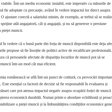
i viabile. Într-un mediu economic instabil, este imperativ ca măsurile de
să fie adoptate cu precauție, având în vedere impactul lor direct asupra
 O ajustare corectă a salariului minim, de exemplu, ar trebui să se reali
sprijine atât angajatorii, cât și angajații, și nu să genereze o presiune
 pieței muncii.
în vedere că o bună parte din forța de muncă disponibilă este deja afec
rile propuse să fie însoțite de politici active de recalificare profesională.
ura că persoanele afectate de dispariția locurilor de muncă pot să se
 muncii într-un mod cât mai eficient.
mia românească se află într-un punct de cotitură, cu provocări importan
. Este esențial ca factorii de decizie să fie responsabili în evaluarea și
suri care pot atenua impactul negativ asupra ocupării forței de muncă 
eșterea economică durabilă. Numai printr-o abordare echilibrată și proac
stabilizare a pieței muncii și la îmbunătățirea condițiilor economice gene