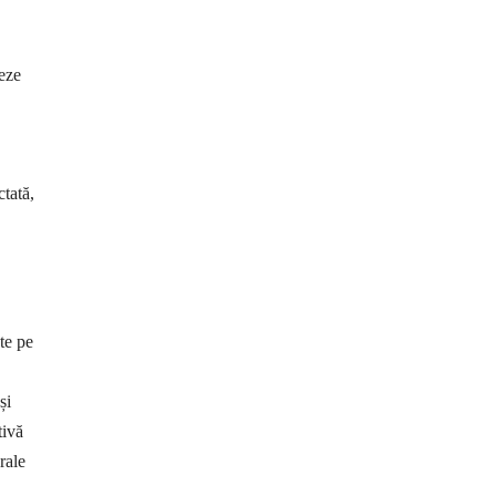
zeze
tată,
te pe
și
tivă
rale