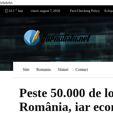
\n
\n
\n
\n
C
24.3
Iași
vineri, august 7, 2026
Fact-Checking Policy
Echip
Stiri
Romania
Sfaturi
Contact
Peste 50.000 de l
România, iar eco