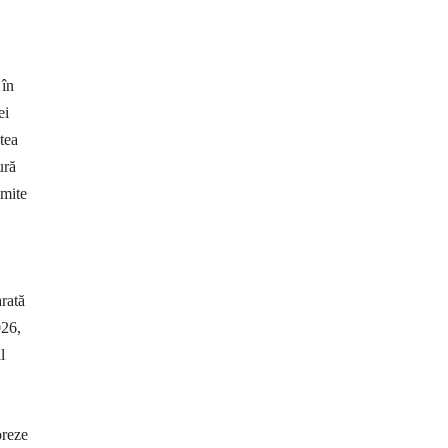
 în
ei
tea
ură
umite
rată
026,
l
oreze