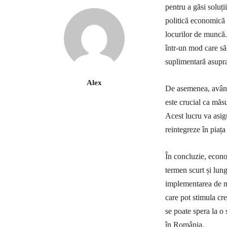
pentru a găsi soluți
politică economică 
locurilor de muncă.
într-un mod care să 
suplimentară asupra
Alex
De asemenea, având 
este crucial ca măsu
Acest lucru va asig
reintegreze în piața
În concluzie, econo
termen scurt și lung
implementarea de mă
care pot stimula cr
se poate spera la o 
în România.