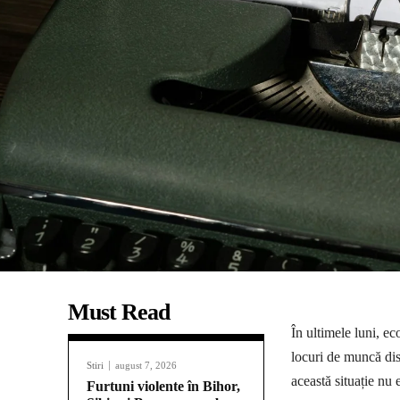
Must Read
În ultimele luni, e
locuri de muncă dis
Stiri
august 7, 2026
această situație nu
Furtuni violente în Bihor,