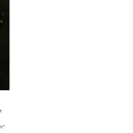
e
re”