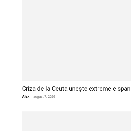
Criza de la Ceuta unește extremele spanio
Alex
-
august 7, 2026