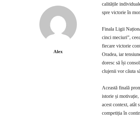
calitățile individua
spre victorie în mo
Finala Ligii Națion
cinci meciuri”, cee
fiecare victorie co
Alex
Oradea, iar tensiune
doresc să își consol
clujenii vor căuta s
Această finală promi
istorie și motivație
acest context, atât 
competiția în conti