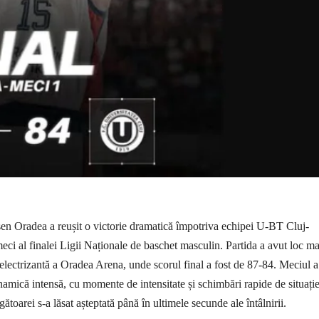
 Oradea a reușit o victorie dramatică împotriva echipei U-BT Cluj-
ci al finalei Ligii Naționale de baschet masculin. Partida a avut loc ma
 electrizantă a Oradea Arena, unde scorul final a fost de 87-84. Meciul a
namică intensă, cu momente de intensitate și schimbări rapide de situație
gătoarei s-a lăsat așteptată până în ultimele secunde ale întâlnirii.