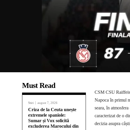
Must Read
CSM CSU Raiffeisen
Napoca în primul me
Stiri
august 7, 2026
seara, în atmosfera
Criza de la Ceuta unește
extremele spaniole:
caracterizat de o di
Sumar și Vox solicită
decizia asupra câști
excluderea Marocului din