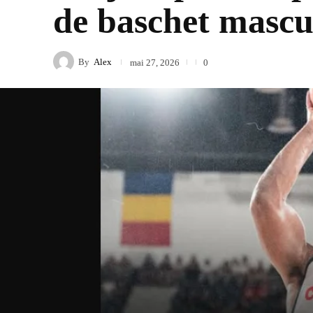
de baschet mascu
By
Alex
mai 27, 2026
0