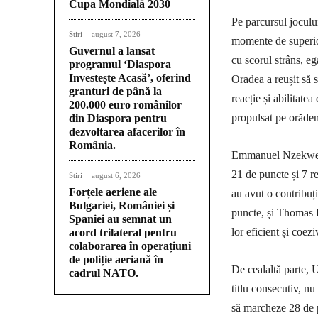
Cupa Mondială 2030
Pe parcursul joculu
Stiri
august 7, 2026
momente de superio
Guvernul a lansat
cu scorul strâns, e
programul ‘Diaspora
Investește Acasă’, oferind
Oradea a reușit să 
granturi de până la
reacție și abilitatea
200.000 euro românilor
propulsat pe orădeni
din Diaspora pentru
dezvoltarea afacerilor în
România.
Emmanuel Nzekwesi 
21 de puncte și 7 re
Stiri
august 6, 2026
Forțele aeriene ale
au avut o contribuț
Bulgariei, României și
puncte, și Thomas Br
Spaniei au semnat un
lor eficient și coezi
acord trilateral pentru
colaborarea în operațiuni
de poliție aeriană în
De cealaltă parte, 
cadrul NATO.
titlu consecutiv, nu
să marcheze 28 de p