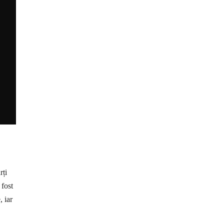
rți
 fost
, iar