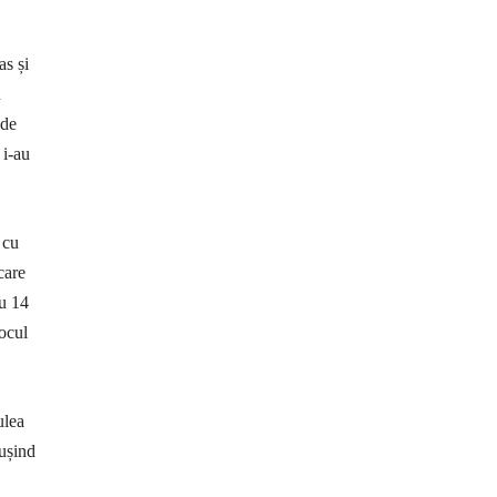
as și
n
 de
 i-au
 cu
care
cu 14
jocul
ulea
eușind