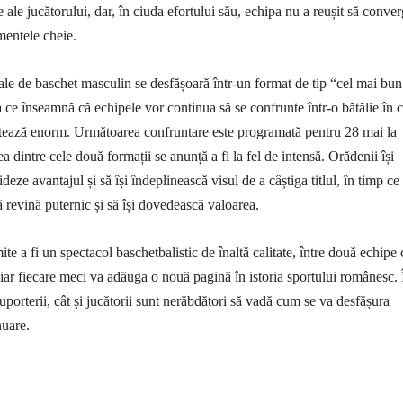
le ale jucătorului, dar, în ciuda efortului său, echipa nu a reușit să conve
mentele cheie.
ale de baschet masculin se desfășoară într-un format de tip “cel mai bun
a ce înseamnă că echipele vor continua să se confrunte într-o bătălie în 
ntează enorm. Următoarea confruntare este programată pentru 28 mai la
a dintre cele două formații se anunță a fi la fel de intensă. Orădenii își
ideze avantajul și să își îndeplinească visul de a câștiga titlul, în timp ce
ă revină puternic și să își dovedească valoarea.
te a fi un spectacol baschetbalistic de înaltă calitate, între două echipe 
, iar fiecare meci va adăuga o nouă pagină în istoria sportului românesc. 
suporterii, cât și jucătorii sunt nerăbdători să vadă cum se va desfășura
nuare.