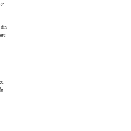
rge
 din
care
cu
În