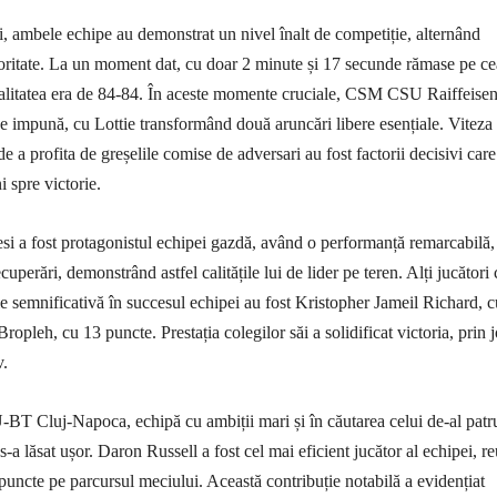
i, ambele echipe au demonstrat un nivel înalt de competiție, alternând
ritate. La un moment dat, cu doar 2 minute și 17 secunde rămase pe ce
galitatea era de 84-84. În aceste momente cruciale, CSM CSU Raiffeise
se impună, cu Lottie transformând două aruncări libere esențiale. Viteza
 de a profita de greșelile comise de adversari au fost factorii decisivi care
 spre victorie.
a fost protagonistul echipei gazdă, având o performanță remarcabilă,
cuperări, demonstrând astfel calitățile lui de lider pe teren. Alți jucători 
ie semnificativă în succesul echipei au fost Kristopher Jameil Richard, 
opleh, cu 13 puncte. Prestația colegilor săi a solidificat victoria, prin 
v.
U-BT Cluj-Napoca, echipă cu ambiții mari și în căutarea celui de-al patr
 s-a lăsat ușor. Daron Russell a fost cel mai eficient jucător al echipei, r
uncte pe parcursul meciului. Această contribuție notabilă a evidențiat