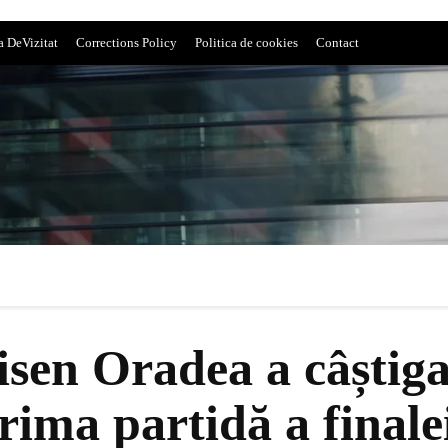
a DeVizitat
Corrections Policy
Politica de cookies
Contact
en Oradea a câștiga
ima partidă a finalei