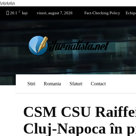
\n
\n
\n
\n
C
20.1
Iași
vineri, august 7, 2026
Fact-Checking Policy
Echip
Stiri
Romania
Sfaturi
Contact
CSM CSU Raiffeis
Cluj-Napoca în pr