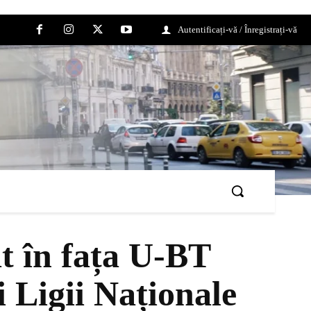
Autentificați-vă / Înregistrați-vă
t în fața U-BT
 Ligii Naționale