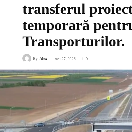
transferul proie
temporară pentru 
Transporturilor.
By
Alex
mai 27, 2026
0