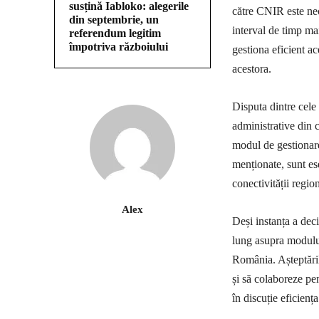
susțină Iabloko: alegerile
către CNIR este nece
din septembrie, un
interval de timp ma
referendum legitim
împotriva războiului
gestiona eficient a
acestora.
Disputa dintre cel
administrative din 
modul de gestionare
menționate, sunt es
conectivității regio
Alex
Deși instanța a deci
lung asupra modului 
România. Așteptăril
și să colaboreze pe
în discuție eficienț