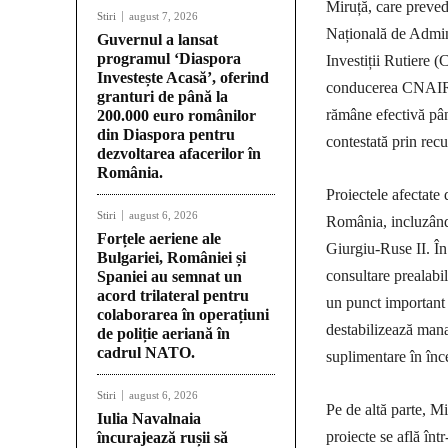
Miruță, care preved
Stiri
august 7, 2026
Națională de Admin
Guvernul a lansat
programul ‘Diaspora
Investiții Rutiere 
Investește Acasă’, oferind
conducerea CNAIR și
granturi de până la
rămâne efectivă pân
200.000 euro românilor
din Diaspora pentru
contestată prin recu
dezvoltarea afacerilor în
România.
Proiectele afectate 
Stiri
august 6, 2026
România, incluzând
Forțele aeriene ale
Giurgiu-Ruse II. În
Bulgariei, României și
consultare prealabil
Spaniei au semnat un
acord trilateral pentru
un punct important 
colaborarea în operațiuni
destabilizează manag
de poliție aeriană în
cadrul NATO.
suplimentare în înc
Stiri
august 6, 2026
Pe de altă parte, M
Iulia Navalnaia
proiecte se află într
încurajează rușii să