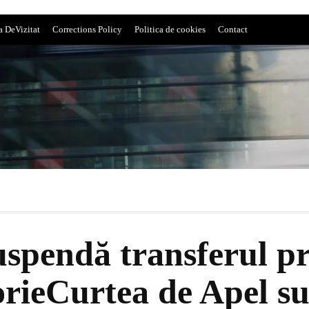
a DeVizitat
Corrections Policy
Politica de cookies
Contact
uspendă transferul p
orieCurtea de Apel s