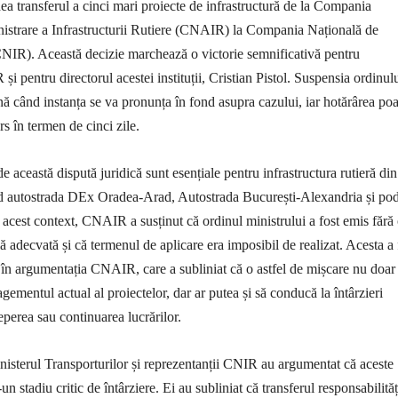
ea transferul a cinci mari proiecte de infrastructură de la Compania
istrare a Infrastructurii Rutiere (CNAIR) la Compania Națională de
(CNIR). Această decizie marchează o victorie semnificativă pentru
 pentru directorul acestei instituții, Cristian Pistol. Suspensia ordinul
ă când instanța se va pronunța în fond asupra cazului, iar hotărârea poa
rs în termen de cinci zile.
de această dispută juridică sunt esențiale pentru infrastructura rutieră din
 autostrada DEx Oradea-Arad, Autostrada București-Alexandria și po
 acest context, CNAIR a susținut că ordinul ministrului a fost emis fără
ă adecvată și că termenul de aplicare era imposibil de realizat. Acesta a 
în argumentația CNAIR, care a subliniat că o astfel de mișcare nu doar
ementul actual al proiectelor, dar ar putea și să conducă la întârzieri
eperea sau continuarea lucrărilor.
inisterul Transporturilor și reprezentanții CNIR au argumentat că aceste
-un stadiu critic de întârziere. Ei au subliniat că transferul responsabilităț