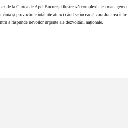
 caz de la Curtea de Apel București ilustrează complexitatea managemen
omânia și provocările întâlnite atunci când se încearcă coordonarea între
pentru a răspunde nevoilor urgente ale dezvoltării naționale.
țiune