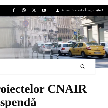
Autentificați-vă / Înregistrați-vă
roiectelor CNAIR
uspendă