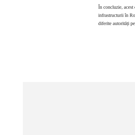
În concluzie, acest
infrastructurii în R
diferite autorități 
Ac