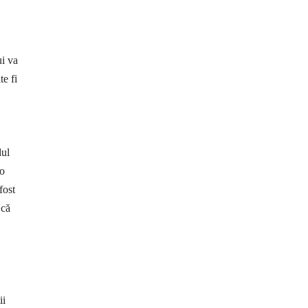
ui va
te fi
dul
 o
fost
 că
ii