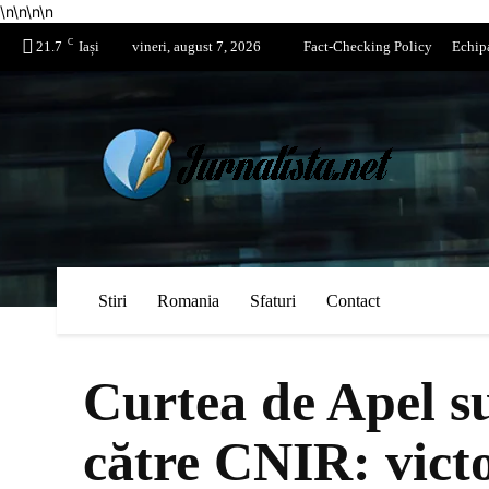
\n
\n
\n
\n
C
21.7
Iași
vineri, august 7, 2026
Fact-Checking Policy
Echip
Stiri
Romania
Sfaturi
Contact
Curtea de Apel s
către CNIR: vict