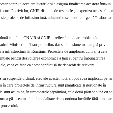
sar pentru a accelera lucrările și a asigura finalizarea acestora într-un
i scurt. Potrivit lor, CNIR dispune de resursele și expertiza necesară pen
ceste proiecte de infrastructură, aducând o schimbare urgentă în abordar
e două entități – CNAIR și CNIR – reflectă nu doar problemele
cadrul Ministerului Transporturilor, dar și o tensiune mai amplă privind
 a infrastructurii în România. Proiectele de amploare, cum ar fi cele
ențiale pentru dezvoltarea economică a țării și pentru îmbunătățirea
nale, ceea ce face ca acest conflict să fie deosebit de relevant.
s să suspende ordinul, efectele acestei hotărâri pot avea implicații pe t
în care proiectele de infrastructură sunt planificate și gestionate în
e sunt acum ca, în următoarele săptămâni, cele două părți să vină cu sol
ntru a găsi cea mai bună modalitate de a continua lucrările fără a mai ar
a procesului.