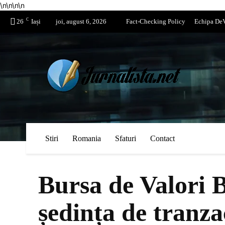
\n
\n
\n
\n
C
26
Iași
joi, august 6, 2026
Fact-Checking Policy
Echipa DeV
Stiri
Romania
Sfaturi
Contact
Bursa de Valori B
ședința de tranza