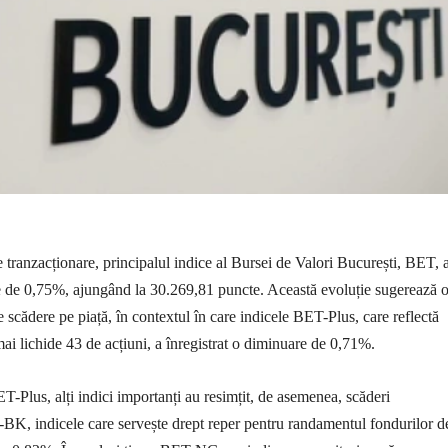
e tranzacționare, principalul indice al Bursei de Valori București, BET, 
e de 0,75%, ajungând la 30.269,81 puncte. Această evoluție sugerează 
 scădere pe piață, în contextul în care indicele BET-Plus, care reflectă
ai lichide 43 de acțiuni, a înregistrat o diminuare de 0,71%.
-Plus, alți indici importanți au resimțit, de asemenea, scăderi
BK, indicele care servește drept reper pentru randamentul fondurilor d