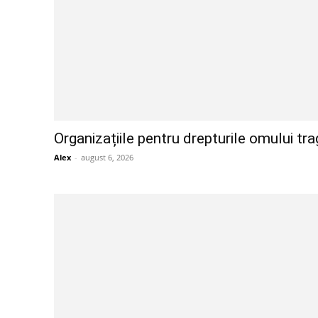
Organizațiile pentru drepturile omului tr
Alex
-
august 6, 2026