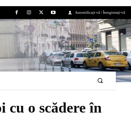
Autentificați-vă / Înregistrați-vă
i cu o scădere în