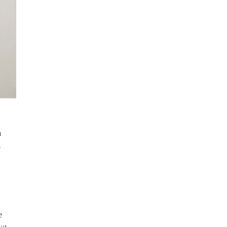
a
o
e