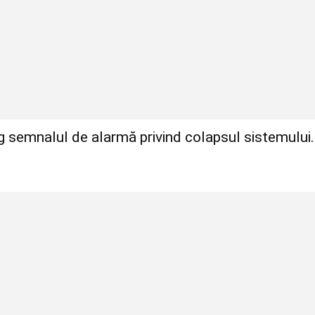
ag semnalul de alarmă privind colapsul sistemului.