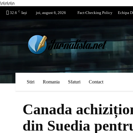
\n
\n
\n
\n
C
32.6
Iași
joi, august 6, 2026
Fact-Checking Policy
Echipa D
Stiri
Romania
Sfaturi
Contact
Canada achizițio
din Suedia pentr