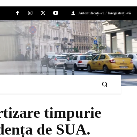
Autentificați-vă / Înregistrați-vă
tizare timpurie
dența de SUA.