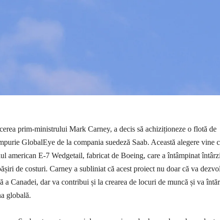
rea prim-ministrului Mark Carney, a decis să achiziționeze o flotă de
timpurie GlobalEye de la compania suedeză Saab. Această alegere vine c
lul american E-7 Wedgetail, fabricat de Boeing, care a întâmpinat întârzi
ășiri de costuri. Carney a subliniat că acest proiect nu doar că va dezvo
ă a Canadei, dar va contribui și la crearea de locuri de muncă și va întăr
na globală.