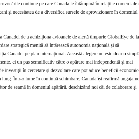
 provocările continue pe care Canada le întâmpină în relațiile comerciale
cani și necesitatea de a diversifica sursele de aprovizionare în domeniul
ia Canadei de a achiziționa avioanele de alertă timpurie GlobalEye de la
rdare strategică menită să întărească autonomia națională și să
ția Canadei pe plan internațional. Această alegere nu este doar o simpl
mente, ci un pas semnificativ către o apărare mai independentă și mai
de investiții în cercetare și dezvoltare care pot aduce beneficii economic
n lung. Într-o lume în continuă schimbare, Canada își reafirmă angajame
tor de seamă în domeniul apărării, deschizând noi căi de colaborare și
țiune