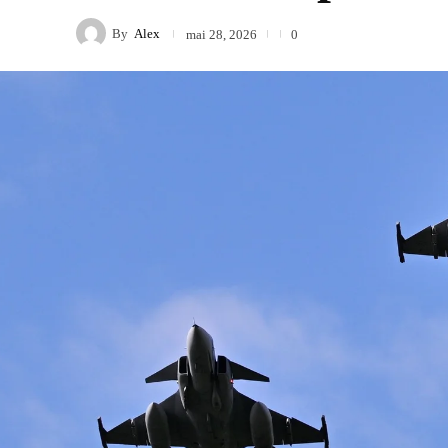
By
Alex
mai 28, 2026
0