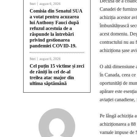
Decizia de a colab
Stiri
august 6, 2026
Canadei de furnizori
Comisia din Senatul SUA
a votat pentru acuzarea
achiziția acestor av
lui Anthony Fauci după
îmbunătățească secu
refuzul acestuia de a
acest domeniu. Deși 
răspunde la întrebări
privind gestionarea
contractului nu au f
pandemiei COVID-19.
achiziționa șase av
Stiri
august 6, 2026
Cel puțin 15 victime și zeci
O altă dimensiune a
de răniți în cel de-al
în Canada, ceea ce 
treilea atac major din
oportunități de mun
ultima săptămână
apărare este esenți
aviației canadiene, 
Pe lângă achiziția 
achiziționarea a 88
vamale impuse de St