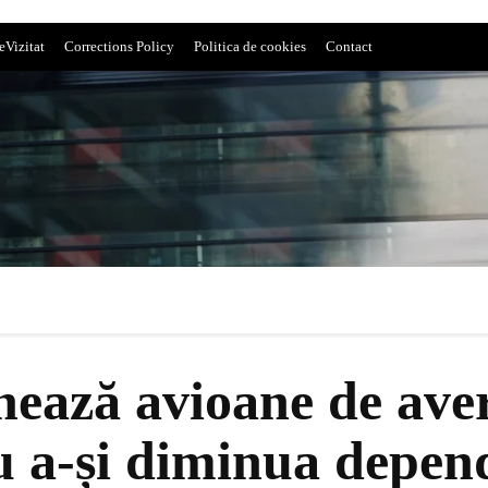
eVizitat
Corrections Policy
Politica de cookies
Contact
nează avioane de aver
u a-și diminua depen