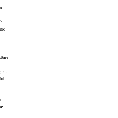
in
în
rile
oltare
și de
iul
u
xe