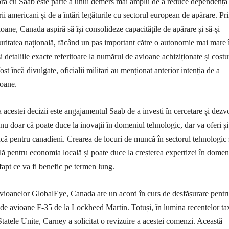
ora cu Saab este parte a unui demers mai amplu de a reduce dependența
i americani și de a întări legăturile cu sectorul european de apărare. Pr
ioane, Canada aspiră să își consolideze capacitățile de apărare și să-și
ritatea națională, făcând un pas important către o autonomie mai mare 
detaliile exacte referitoare la numărul de avioane achiziționate și costu
ost încă divulgate, oficialii militari au menționat anterior intenția de a
ioane.
 acestei decizii este angajamentul Saab de a investi în cercetare și dezv
nu doar că poate duce la inovații în domeniul tehnologic, dar va oferi și
că pentru canadieni. Crearea de locuri de muncă în sectorul tehnologic 
ală pentru economia locală și poate duce la creșterea expertizei în domen
fapt ce va fi benefic pe termen lung.
avioanelor GlobalEye, Canada are un acord în curs de desfășurare pentr
 de avioane F-35 de la Lockheed Martin. Totuși, în lumina recentelor ta
atele Unite, Carney a solicitat o revizuire a acestei comenzi. Această