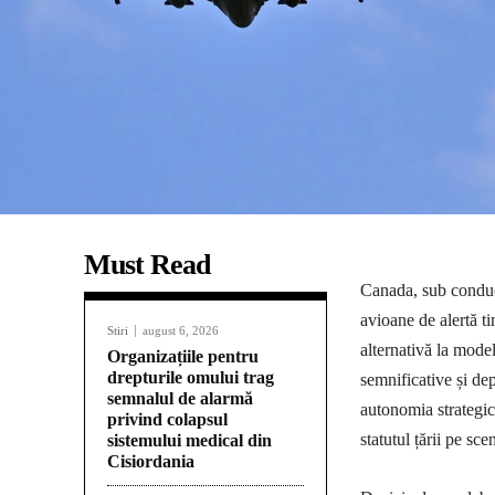
Must Read
Canada, sub conduce
avioane de alertă 
Stiri
august 6, 2026
alternativă la mode
Organizațiile pentru
drepturile omului trag
semnificative și dep
semnalul de alarmă
autonomia strategic
privind colapsul
statutul țării pe sce
sistemului medical din
Cisiordania