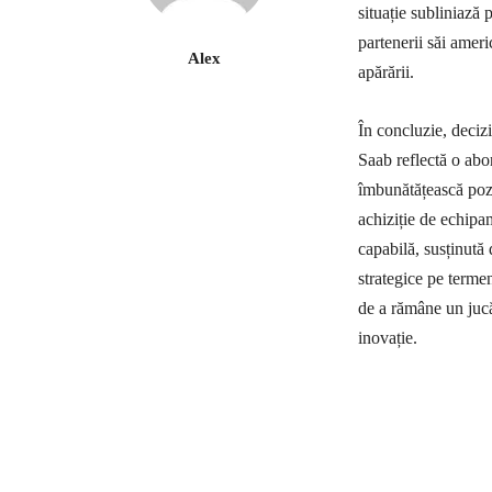
situație subliniază
partenerii săi ameri
Alex
apărării.
În concluzie, deciz
Saab reflectă o abo
îmbunătățească pozi
achiziție de echipa
capabilă, susținută 
strategice pe terme
de a rămâne un jucă
inovație.
Ac