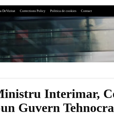
a DeVizitat
Corrections Policy
Politica de cookies
Contact
Ministru Interimar, 
r-un Guvern Tehnocr