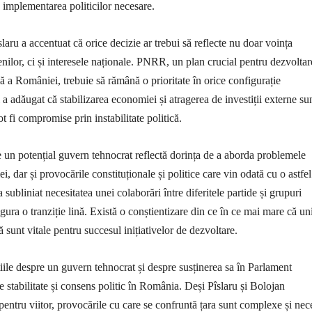
 implementarea politicilor necesare.
slaru a accentuat că orice decizie ar trebui să reflecte nu doar voința
enilor, ci și interesele naționale. PNRR, un plan crucial pentru dezvoltar
ă a României, trebuie să rămână o prioritate în orice configurație
a adăugat că stabilizarea economiei și atragerea de investiții externe su
t fi compromise prin instabilitate politică.
 un potențial guvern tehnocrat reflectă dorința de a aborda problemele
, dar și provocările constituționale și politice care vin odată cu o astfel
 subliniat necesitatea unei colaborări între diferitele partide și grupuri
igura o tranziție lină. Există o conștientizare din ce în ce mai mare că un
ă sunt vitale pentru succesul inițiativelor de dezvoltare.
țiile despre un guvern tehnocrat și despre susținerea sa în Parlament
e stabilitate și consens politic în România. Deși Pîslaru și Bolojan
pentru viitor, provocările cu care se confruntă țara sunt complexe și nec