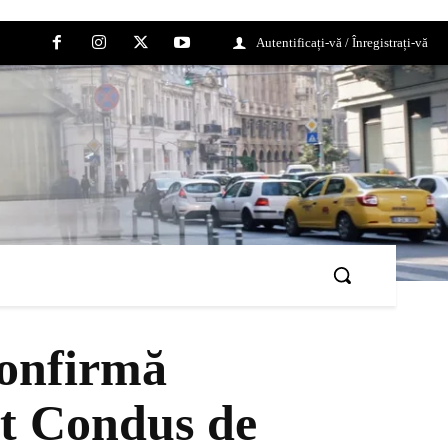
Autentificați-vă / Înregistrați-vă
Confirmă
at Condus de