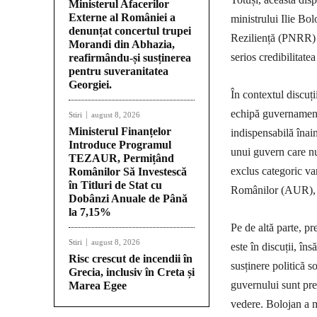
Ministerul Afacerilor
Externe al României a
ministrului Ilie Bol
denunțat concertul trupei
Reziliență (PNRR) e
Morandi din Abhazia,
serios credibilitate
reafirmându-și susținerea
pentru suveranitatea
Georgiei.
În contextul discuț
echipă guvernamenta
Stiri
august 8, 2026
Ministerul Finanțelor
indispensabilă înain
Introduce Programul
unui guvern care nu
TEZAUR, Permițând
exclus categoric va
Românilor Să Investescă
în Titluri de Stat cu
Românilor (AUR), ev
Dobânzi Anuale de Până
la 7,15%
Pe de altă parte, p
Stiri
august 8, 2026
este în discuții, îns
Risc crescut de incendii în
susținere politică s
Grecia, inclusiv în Creta și
guvernului sunt prez
Marea Egee
vedere. Bolojan a m