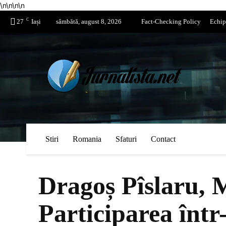
\n
\n
\n
\n
C
27
Iași
sâmbătă, august 8, 2026
Fact-Checking Policy
Echip
Stiri
Romania
Sfaturi
Contact
Dragoș Pîslaru, 
Participarea înt