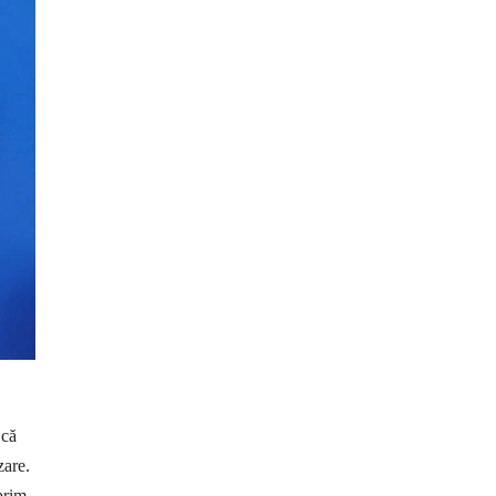
 că
zare.
prim-