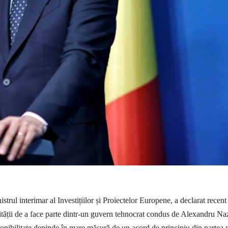
strul interimar al Investițiilor și Proiectelor Europene, a declarat recent
lității de a face parte dintr-un guvern tehnocrat condus de Alexandru Na
ponibilitate depinde în mare măsură de un acord de principiu din partea 