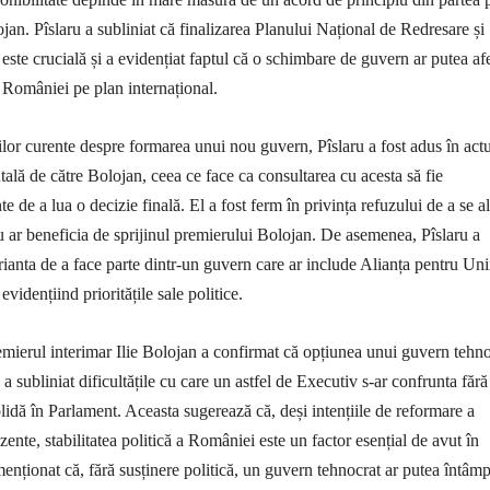
ojan. Pîslaru a subliniat că finalizarea Planului Național de Redresare și
ste crucială și a evidențiat faptul că o schimbare de guvern ar putea af
a României pe plan internațional.
iilor curente despre formarea unui nou guvern, Pîslaru a fost adus în act
lă de către Bolojan, ceea ce face ca consultarea cu acesta să fie
te de a lua o decizie finală. El a fost ferm în privința refuzului de a se a
 ar beneficia de sprijinul premierului Bolojan. De asemenea, Pîslaru a
rianta de a face parte dintr-un guvern care ar include Alianța pentru Uni
idențiind prioritățile sale politice.
remierul interimar Ilie Bolojan a confirmat că opțiunea unui guvern tehn
ă a subliniat dificultățile cu care un astfel de Executiv s-ar confrunta fără
olidă în Parlament. Aceasta sugerează că, deși intențiile de reformare a
ente, stabilitatea politică a României este un factor esențial de avut în
enționat că, fără susținere politică, un guvern tehnocrat ar putea întâm