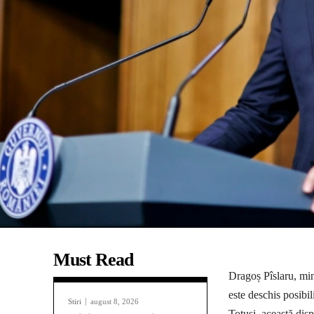
Must Read
Dragoș Pîslaru, mini
este deschis posibi
Stiri
august 8, 2026
Totuși, această dis