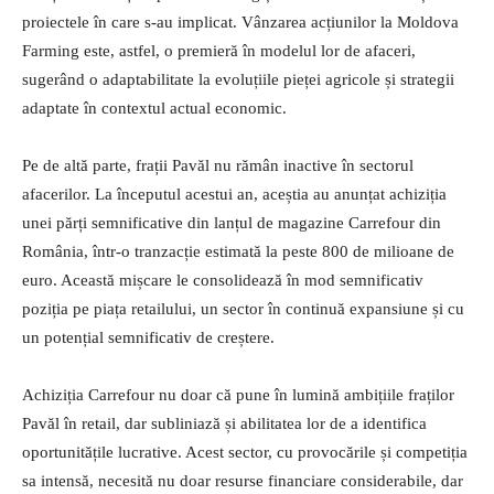
proiectele în care s-au implicat. Vânzarea acțiunilor la Moldova
Farming este, astfel, o premieră în modelul lor de afaceri,
sugerând o adaptabilitate la evoluțiile pieței agricole și strategii
adaptate în contextul actual economic.
Pe de altă parte, frații Pavăl nu rămân inactive în sectorul
afacerilor. La începutul acestui an, aceștia au anunțat achiziția
unei părți semnificative din lanțul de magazine Carrefour din
România, într-o tranzacție estimată la peste 800 de milioane de
euro. Această mișcare le consolidează în mod semnificativ
poziția pe piața retailului, un sector în continuă expansiune și cu
un potențial semnificativ de creștere.
Achiziția Carrefour nu doar că pune în lumină ambițiile fraților
Pavăl în retail, dar subliniază și abilitatea lor de a identifica
oportunitățile lucrative. Acest sector, cu provocările și competiția
sa intensă, necesită nu doar resurse financiare considerabile, dar