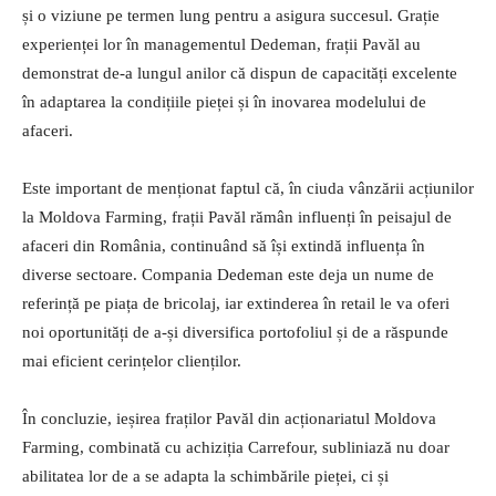
și o viziune pe termen lung pentru a asigura succesul. Grație
experienței lor în managementul Dedeman, frații Pavăl au
demonstrat de-a lungul anilor că dispun de capacități excelente
în adaptarea la condițiile pieței și în inovarea modelului de
afaceri.
Este important de menționat faptul că, în ciuda vânzării acțiunilor
la Moldova Farming, frații Pavăl rămân influenți în peisajul de
afaceri din România, continuând să își extindă influența în
diverse sectoare. Compania Dedeman este deja un nume de
referință pe piața de bricolaj, iar extinderea în retail le va oferi
noi oportunități de a-și diversifica portofoliul și de a răspunde
mai eficient cerințelor clienților.
În concluzie, ieșirea fraților Pavăl din acționariatul Moldova
Farming, combinată cu achiziția Carrefour, subliniază nu doar
abilitatea lor de a se adapta la schimbările pieței, ci și