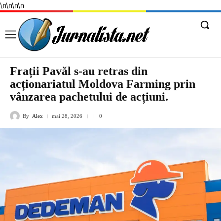
\n
\n
\n
\n
Frații Pavăl s-au retras din
acționariatul Moldova Farming prin
vânzarea pachetului de acțiuni.
By
Alex
mai 28, 2026
0