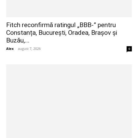
Fitch reconfirmă ratingul „BBB-” pentru
Constanța, București, Oradea, Brașov și
Buzău,...
Alex
-
august 7, 2026
0