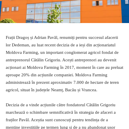
Frații Dragoș și Adrian Pavăl, renumiți pentru succesul afacerii
lor Dedeman, au luat recent decizia de a ieși din acționariatul
Moldova Farming, un important conglomerat agricol fondat de
antreprenorul Cătălin Grigoriu. Acești antreprenori au devenit
acționari ai Moldova Farming în 2017, moment în care au preluat
aproape 20% din acțiunile companiei. Moldova Farming
administrează în prezent aproximativ 7.000 de hectare de teren
agricol, situat în județele Neamț, Bacău și Vrancea.
Decizia de a vinde acțiunile către fondatorul Cătălin Grigoriu
marchează o schimbare semnificativă în strategia de afaceri a
fraților Pavăl. Aceștia sunt cunoscuți pentru tendința de a
menține investițiile pe termen lung și de a nu abandonat ușor