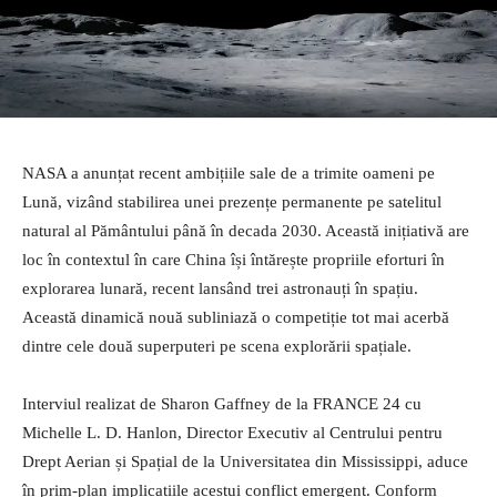
NASA a anunțat recent ambițiile sale de a trimite oameni pe
Lună, vizând stabilirea unei prezențe permanente pe satelitul
natural al Pământului până în decada 2030. Această inițiativă are
loc în contextul în care China își întărește propriile eforturi în
explorarea lunară, recent lansând trei astronauți în spațiu.
Această dinamică nouă subliniază o competiție tot mai acerbă
dintre cele două superputeri pe scena explorării spațiale.
Interviul realizat de Sharon Gaffney de la FRANCE 24 cu
Michelle L. D. Hanlon, Director Executiv al Centrului pentru
Drept Aerian și Spațial de la Universitatea din Mississippi, aduce
în prim-plan implicațiile acestui conflict emergent. Conform