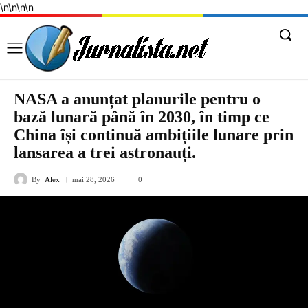
\n
\n
\n
\n
NASA a anunțat planurile pentru o
bază lunară până în 2030, în timp ce
China își continuă ambițiile lunare prin
lansarea a trei astronauți.
By
Alex
mai 28, 2026
0