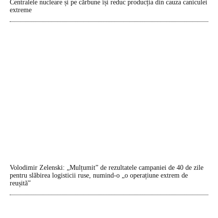
Centralele nucleare și pe cărbune își reduc producția din cauza caniculei
extreme
Volodimir Zelenski: „Mulțumit” de rezultatele campaniei de 40 de zile
pentru slăbirea logisticii ruse, numind-o „o operațiune extrem de
reușită”