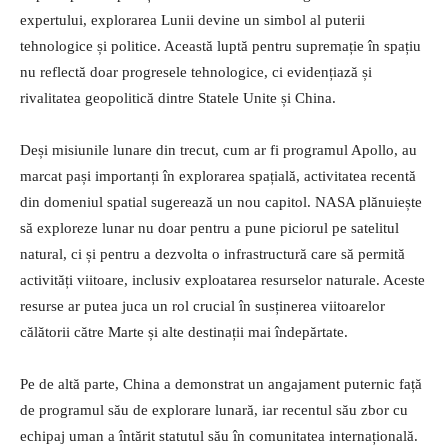
expertului, explorarea Lunii devine un simbol al puterii
tehnologice și politice. Această luptă pentru supremație în spațiu
nu reflectă doar progresele tehnologice, ci evidențiază și
rivalitatea geopolitică dintre Statele Unite și China.
Deși misiunile lunare din trecut, cum ar fi programul Apollo, au
marcat pași importanți în explorarea spațială, activitatea recentă
din domeniul spatial sugerează un nou capitol. NASA plănuiește
să exploreze lunar nu doar pentru a pune piciorul pe satelitul
natural, ci și pentru a dezvolta o infrastructură care să permită
activități viitoare, inclusiv exploatarea resurselor naturale. Aceste
resurse ar putea juca un rol crucial în susținerea viitoarelor
călătorii către Marte și alte destinații mai îndepărtate.
Pe de altă parte, China a demonstrat un angajament puternic față
de programul său de explorare lunară, iar recentul său zbor cu
echipaj uman a întărit statutul său în comunitatea internațională.