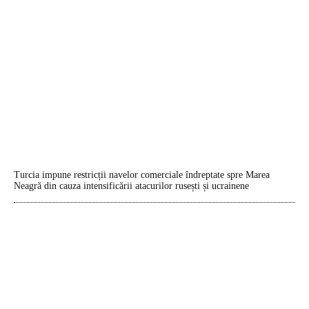
Turcia impune restricții navelor comerciale îndreptate spre Marea
Neagră din cauza intensificării atacurilor rusești și ucrainene