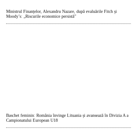
Ministrul Finanțelor, Alexandru Nazare, după evaluările Fitch și
Moody’s: „Riscurile economice persistă”
Baschet feminin: România învinge Lituania și avansează în Divizia A a
Campionatului European U18