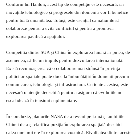
Conform lui Hanlon, acest tip de competiție este necesară, iar
inovațiile tehnologice și progresele din domeniu vor fi benefice
pentru toată umanitatea. Totuși, este esențial ca națiunile să
colaboreze pentru a evita conflictul și pentru a promova
explorarea pacifică a spațiului.
Competitia dintre SUA și China în explorarea lunară ar putea, de
asemenea, să fie un impuls pentru dezvoltarea internațională.
Există recunoașterea că o colaborare mai strânsă în privința
politicilor spațiale poate duce la îmbunătățiri în domenii precum
comunicarea, tehnologia și infrastructura. Cu toate acestea, este
necesară o atenție deosebită pentru a asigura că evoluțiile nu
escaladează în tensiuni suplimentare.
În concluzie, planurile NASA de a reveni pe Lună și ambițiile
Chinei de a-și clarifica poziția în explorarea spațială deschid
calea unei noi ere în explorarea cosmică. Rivalitatea dintre aceste