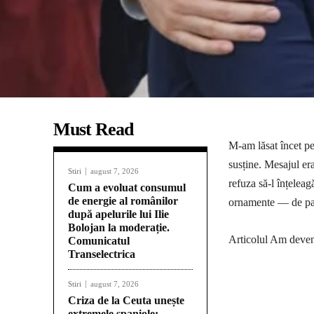
Must Read
M-am lăsat încet pe
susține. Mesajul era
Stiri
august 7, 2026
refuza să-l înțeleagă
Cum a evoluat consumul
de energie al românilor
ornamente — de par
după apelurile lui Ilie
Bolojan la moderație.
Articolul Am deven
Comunicatul
Transelectrica
Stiri
august 7, 2026
Criza de la Ceuta unește
extremele spaniole: