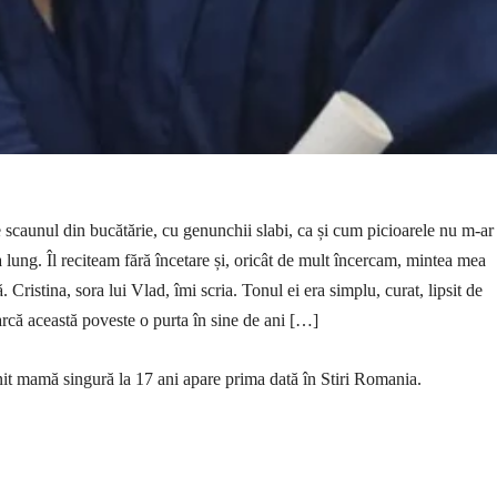
 scaunul din bucătărie, cu genunchii slabi, ca și cum picioarele nu m-ar
 lung. Îl reciteam fără încetare și, oricât de mult încercam, mintea mea
. Cristina, sora lui Vlad, îmi scria. Tonul ei era simplu, curat, lipsit de
că această poveste o purta în sine de ani […]
it mamă singură la 17 ani apare prima dată în Stiri Romania.