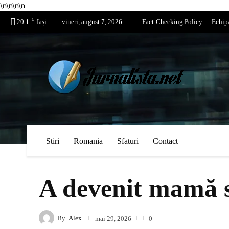
\n
\n
\n
\n
C
20.1
Iași
vineri, august 7, 2026
Fact-Checking Policy
Echip
Stiri
Romania
Sfaturi
Contact
A devenit mamă s
By
Alex
mai 29, 2026
0