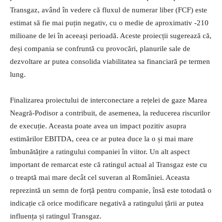
Transgaz, având în vedere că fluxul de numerar liber (FCF) este
estimat să fie mai puțin negativ, cu o medie de aproximativ -210
milioane de lei în aceeași perioadă. Aceste proiecții sugerează că,
deși compania se confruntă cu provocări, planurile sale de
dezvoltare ar putea consolida viabilitatea sa financiară pe termen
lung.
Finalizarea proiectului de interconectare a rețelei de gaze Marea
Neagră-Podisor a contribuit, de asemenea, la reducerea riscurilor
de execuție. Aceasta poate avea un impact pozitiv asupra
estimărilor EBITDA, ceea ce ar putea duce la o și mai mare
îmbunătățire a ratingului companiei în viitor. Un alt aspect
important de remarcat este că ratingul actual al Transgaz este cu
o treaptă mai mare decât cel suveran al României. Aceasta
reprezintă un semn de forță pentru companie, însă este totodată o
indicație că orice modificare negativă a ratingului țării ar putea
influența și ratingul Transgaz.