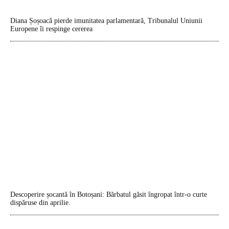
Diana Șoșoacă pierde imunitatea parlamentară, Tribunalul Uniunii
Europene îi respinge cererea
Descoperire șocantă în Botoșani: Bărbatul găsit îngropat într-o curte
dispăruse din aprilie.