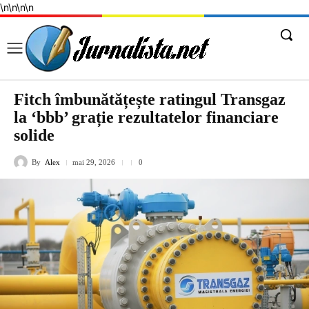
\n
\n
\n
\n
Fitch îmbunătățește ratingul Transgaz
la ‘bbb’ grație rezultatelor financiare
solide
By
Alex
mai 29, 2026
0