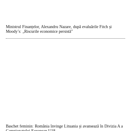
Ministrul Finanțelor, Alexandru Nazare, după evaluările Fitch și
Moody’s: „Riscurile economice persistă”
Baschet feminin: România învinge Lituania și avansează în Divizia A a
Campionatului European U18