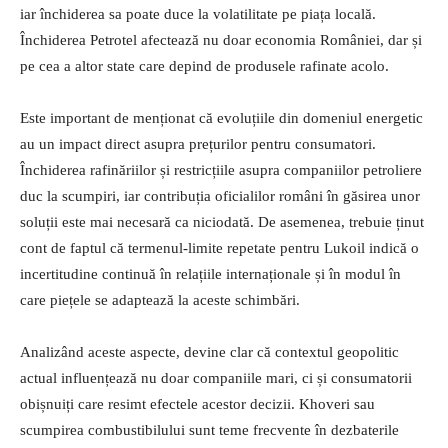
iar închiderea sa poate duce la volatilitate pe piața locală.
Închiderea Petrotel afectează nu doar economia României, dar și
pe cea a altor state care depind de produsele rafinate acolo.
Este important de menționat că evoluțiile din domeniul energetic
au un impact direct asupra prețurilor pentru consumatori.
Închiderea rafinăriilor și restricțiile asupra companiilor petroliere
duc la scumpiri, iar contribuția oficialilor români în găsirea unor
soluții este mai necesară ca niciodată. De asemenea, trebuie ținut
cont de faptul că termenul-limite repetate pentru Lukoil indică o
incertitudine continuă în relațiile internaționale și în modul în
care piețele se adaptează la aceste schimbări.
Analizând aceste aspecte, devine clar că contextul geopolitic
actual influențează nu doar companiile mari, ci și consumatorii
obișnuiți care resimt efectele acestor decizii. Khoveri sau
scumpirea combustibilului sunt teme frecvente în dezbaterile