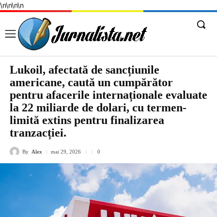
\n
\n
\n
\n
Lukoil, afectată de sancțiunile
americane, caută un cumpărător
pentru afacerile internaționale evaluate
la 22 miliarde de dolari, cu termen-
limită extins pentru finalizarea
tranzacției.
By
Alex
mai 29, 2026
0