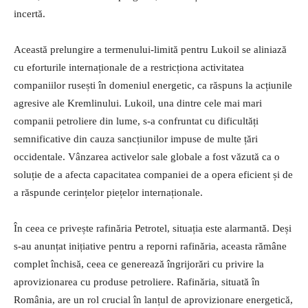
incertă.
Această prelungire a termenului-limită pentru Lukoil se aliniază
cu eforturile internaționale de a restricționa activitatea
companiilor rusești în domeniul energetic, ca răspuns la acțiunile
agresive ale Kremlinului. Lukoil, una dintre cele mai mari
companii petroliere din lume, s-a confruntat cu dificultăți
semnificative din cauza sancțiunilor impuse de multe țări
occidentale. Vânzarea activelor sale globale a fost văzută ca o
soluție de a afecta capacitatea companiei de a opera eficient și de
a răspunde cerințelor piețelor internaționale.
În ceea ce privește rafinăria Petrotel, situația este alarmantă. Deși
s-au anunțat inițiative pentru a reporni rafinăria, aceasta rămâne
complet închisă, ceea ce generează îngrijorări cu privire la
aprovizionarea cu produse petroliere. Rafinăria, situată în
România, are un rol crucial în lanțul de aprovizionare energetică,