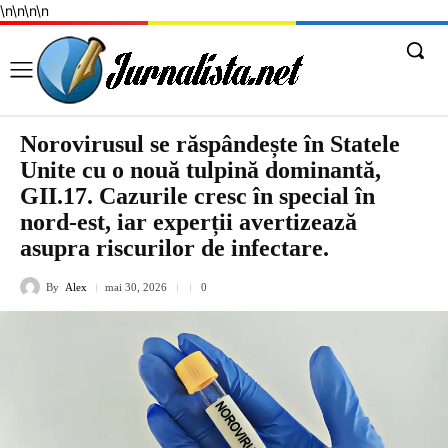
\n
\n
\n
\n
Norovirusul se răspândește în Statele
Unite cu o nouă tulpină dominantă,
GII.17. Cazurile cresc în special în
nord-est, iar experții avertizează
asupra riscurilor de infectare.
By
Alex
mai 30, 2026
0