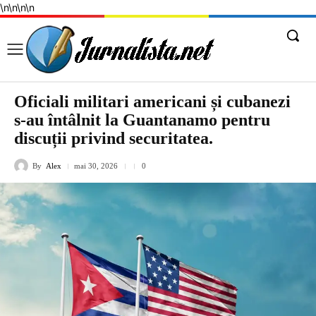
\n
\n
\n
\n
Oficiali militari americani și cubanezi
s-au întâlnit la Guantanamo pentru
discuții privind securitatea.
By
Alex
mai 30, 2026
0