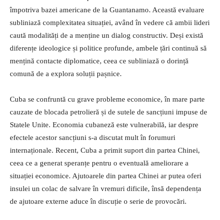
împotriva bazei americane de la Guantanamo. Această evaluare
subliniază complexitatea situației, având în vedere că ambii lideri
caută modalități de a menține un dialog constructiv. Deși există
diferențe ideologice și politice profunde, ambele țări continuă să
mențină contacte diplomatice, ceea ce subliniază o dorință
comună de a explora soluții pașnice.
Cuba se confruntă cu grave probleme economice, în mare parte
cauzate de blocada petrolieră și de sutele de sancțiuni impuse de
Statele Unite. Economia cubaneză este vulnerabilă, iar despre
efectele acestor sancțiuni s-a discutat mult în forumuri
internaționale. Recent, Cuba a primit suport din partea Chinei,
ceea ce a generat speranțe pentru o eventuală ameliorare a
situației economice. Ajutoarele din partea Chinei ar putea oferi
insulei un colac de salvare în vremuri dificile, însă dependența
de ajutoare externe aduce în discuție o serie de provocări.