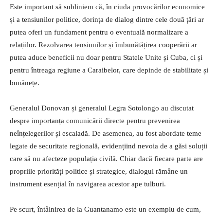
Este important să subliniem că, în ciuda provocărilor economice
și a tensiunilor politice, dorința de dialog dintre cele două țări ar
putea oferi un fundament pentru o eventuală normalizare a
relațiilor. Rezolvarea tensiunilor și îmbunătățirea cooperării ar
putea aduce beneficii nu doar pentru Statele Unite și Cuba, ci și
pentru întreaga regiune a Caraibelor, care depinde de stabilitate și
bunănețe.
Generalul Donovan și generalul Legra Sotolongo au discutat
despre importanța comunicării directe pentru prevenirea
neînțelegerilor și escaladă. De asemenea, au fost abordate teme
legate de securitate regională, evidențiind nevoia de a găsi soluții
care să nu afecteze populația civilă. Chiar dacă fiecare parte are
propriile priorități politice și strategice, dialogul rămâne un
instrument esențial în navigarea acestor ape tulburi.
Pe scurt, întâlnirea de la Guantanamo este un exemplu de cum,