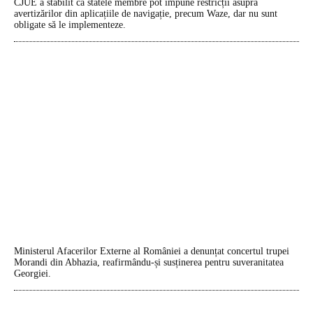
CJUE a stabilit că statele membre pot impune restricții asupra
avertizărilor din aplicațiile de navigație, precum Waze, dar nu sunt
obligate să le implementeze.
Ministerul Afacerilor Externe al României a denunțat concertul trupei
Morandi din Abhazia, reafirmându-și susținerea pentru suveranitatea
Georgiei.