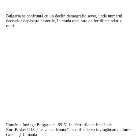
Bulgaria se confruntă cu un declin demografic sever, unde numărul
deceselor depășește nașterile, în ciuda unei rate de fertilitate relativ
mari.
România învinge Bulgaria cu 69-51 în sferturile de finală ale
EuroBasket U18 și se va confrunta în semifinale cu învingătoarea dintre
Grecia și Lituania.