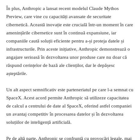
În plus, Anthropic a lansat recent modelul Claude Mythos
Preview, care vine cu capacități avansate de securitate
cibernetică. Această inovație este crucială într-un moment în care
amenințările cibernetice sunt în continuă expansiune, iar
companiile caută soluții eficiente pentru a-și proteja datele și
infrastructurile. Prin aceste inițiative, Anthropic demonstrează o
angajare serioasă în dezvoltarea unor produse care nu doar că
răspund cerințelor de bază ale clienților, dar le depășesc
așteptările.
Un alt aspect semnificativ este parteneriatul pe care l-a semnat cu
SpaceX. Acest acord permite Anthropic să utilizeze capacitatea
de calcul a centrului de date al SpaceX, oferind astfel companiei
un avantaj competitiv în procesarea datelor și în dezvoltarea
soluțiilor de inteligență artificială.
Pe de altă parte, Anthropic se confruntă cu provocări legale, mai