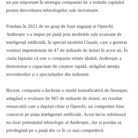
un pas important în strategia companiei de a extinde capitalul
pentru dezvoltarea tehnologiilor sale inovatoare.
Fondata în 2021 de un grup de foști angajați ai OpenAI,
Anthropic s-a impus pe piață prin modelele sale avansate de
inteligență artificială, în special modelul Claude, care a generat
venituri impresionate de 47 de miliarde de dolari în acest an. În
ciuda faptului că este o companie relativ tânără, Anthropic a
demonstrat o capacitate de creștere rapidă, atrăgând atenția
investitorilor și a specialiștilor din industrie.
Recent, compania a încheiat o rundă semnificativă de finanțare,
atingând o evaluare de 965 de miliarde de dolari, un rezultat
remarcabil care a depășit chiar și OpenAI, un competitor bine
cunoscut pe piața inteligenței artificiale. Acest lucru subliniază
nu doar potențialul tehnologic al Anthropic, dar și poziția sa
privilegiată pe o piață din ce în ce mai competitivă.