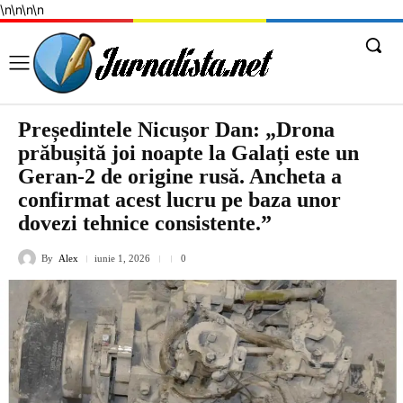
\n
\n
\n
\n
Președintele Nicușor Dan: „Drona
prăbușită joi noapte la Galați este un
Geran-2 de origine rusă. Ancheta a
confirmat acest lucru pe baza unor
dovezi tehnice consistente.”
By
Alex
iunie 1, 2026
0