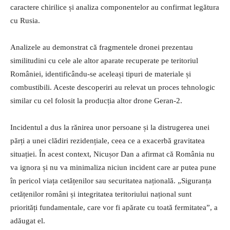
caractere chirilice și analiza componentelor au confirmat legătura
cu Rusia.
Analizele au demonstrat că fragmentele dronei prezentau
similitudini cu cele ale altor aparate recuperate pe teritoriul
României, identificându-se aceleași tipuri de materiale și
combustibili. Aceste descoperiri au relevat un proces tehnologic
similar cu cel folosit la producția altor drone Geran-2.
Incidentul a dus la rănirea unor persoane și la distrugerea unei
părți a unei clădiri rezidențiale, ceea ce a exacerbă gravitatea
situației. În acest context, Nicușor Dan a afirmat că România nu
va ignora și nu va minimaliza niciun incident care ar putea pune
în pericol viața cetățenilor sau securitatea națională. „Siguranța
cetățenilor români și integritatea teritoriului național sunt
priorități fundamentale, care vor fi apărate cu toată fermitatea”, a
adăugat el.