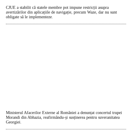
CJUE a stabilit că statele membre pot impune restricții asupra
avertizărilor din aplicațiile de navigație, precum Waze, dar nu sunt
obligate să le implementeze.
Ministerul Afacerilor Externe al României a denunțat concertul trupei
Morandi din Abhazia, reafirmându-și susținerea pentru suveranitatea
Georgiei.