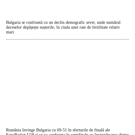
Bulgaria se confruntă cu un declin demografic sever, unde numărul
deceselor depășește nașterile, în ciuda unei rate de fertilitate relativ
mari.
România învinge Bulgaria cu 69-51 în sferturile de finală ale
EuroBasket U18 și se va confrunta în semifinale cu învingătoarea dintre