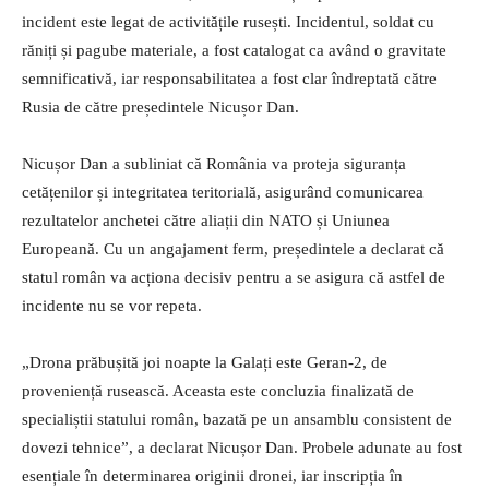
incident este legat de activitățile rusești. Incidentul, soldat cu
răniți și pagube materiale, a fost catalogat ca având o gravitate
semnificativă, iar responsabilitatea a fost clar îndreptată către
Rusia de către președintele Nicușor Dan.
Nicușor Dan a subliniat că România va proteja siguranța
cetățenilor și integritatea teritorială, asigurând comunicarea
rezultatelor anchetei către aliații din NATO și Uniunea
Europeană. Cu un angajament ferm, președintele a declarat că
statul român va acționa decisiv pentru a se asigura că astfel de
incidente nu se vor repeta.
„Drona prăbușită joi noapte la Galați este Geran-2, de
proveniență rusească. Aceasta este concluzia finalizată de
specialiștii statului român, bazată pe un ansamblu consistent de
dovezi tehnice”, a declarat Nicușor Dan. Probele adunate au fost
esențiale în determinarea originii dronei, iar inscripția în