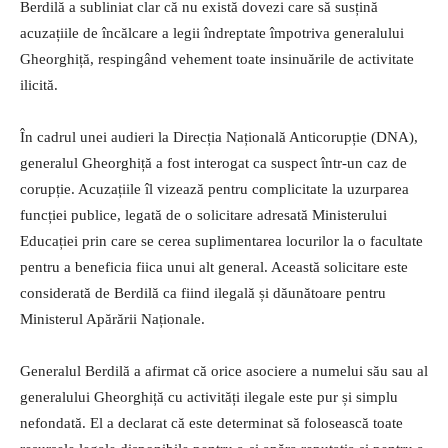
Berdilă a subliniat clar că nu există dovezi care să susțină
acuzațiile de încălcare a legii îndreptate împotriva generalului
Gheorghiță, respingând vehement toate insinuările de activitate
ilicită.
În cadrul unei audieri la Direcția Națională Anticorupție (DNA),
generalul Gheorghiță a fost interogat ca suspect într-un caz de
corupție. Acuzațiile îl vizează pentru complicitate la uzurparea
funcției publice, legată de o solicitare adresată Ministerului
Educației prin care se cerea suplimentarea locurilor la o facultate
pentru a beneficia fiica unui alt general. Această solicitare este
considerată de Berdilă ca fiind ilegală și dăunătoare pentru
Ministerul Apărării Naționale.
Generalul Berdilă a afirmat că orice asociere a numelui său sau al
generalului Gheorghiță cu activități ilegale este pur și simplu
nefondată. El a declarat că este determinat să folosească toate