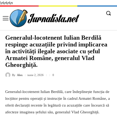
\n
\n
\n
\n
Generalul-locotenent Iulian Berdilă
respinge acuzațiile privind implicarea
în activități ilegale asociate cu șeful
Armatei Române, generalul Vlad
Gheorghiță.
By
Alex
iunie 2, 2026
0
Generalul-locotenent Iulian Berdilă, care îndeplinește funcția de
locțiitor pentru operații și instrucție în cadrul Armatei Române, a
oferit declarații recente în legătură cu acuzațiile care încearcă să
afecteze imaginea șefului său, generalul Vlad Gheorghiță.