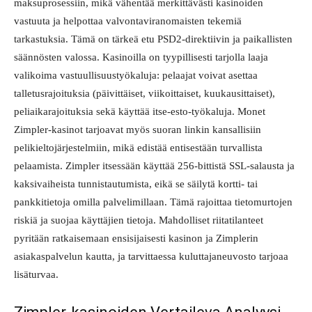
maksuprosessiin, mikä vähentää merkittävästi kasinoiden
vastuuta ja helpottaa valvontaviranomaisten tekemiä
tarkastuksia. Tämä on tärkeä etu PSD2-direktiivin ja paikallisten
säännösten valossa. Kasinoilla on tyypillisesti tarjolla laaja
valikoima vastuullisuustyökaluja: pelaajat voivat asettaa
talletusrajoituksia (päivittäiset, viikoittaiset, kuukausittaiset),
peliaikarajoituksia sekä käyttää itse-esto-työkaluja. Monet
Zimpler-kasinot tarjoavat myös suoran linkin kansallisiin
pelikieltojärjestelmiin, mikä edistää entisestään turvallista
pelaamista. Zimpler itsessään käyttää 256-bittistä SSL-salausta ja
kaksivaiheista tunnistautumista, eikä se säilytä kortti- tai
pankkitietoja omilla palvelimillaan. Tämä rajoittaa tietomurtojen
riskiä ja suojaa käyttäjien tietoja. Mahdolliset riitatilanteet
pyritään ratkaisemaan ensisijaisesti kasinon ja Zimplerin
asiakaspalvelun kautta, ja tarvittaessa kuluttajaneuvosto tarjoaa
lisäturvaa.