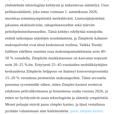
yhdistelmän teknologista kehitystä ja tiukentuvaa sääntelyä. Uusi
pelilainsäädäntö, joka astuu voimaan 1. tammikuuta 2026,
muokkaa toimintaympäristöä merkittävästi. Lisenssijärjestelmä
jakautuu eksklusiivisiin, rahapelisensseihin sekä tuleviin
peliohjelmistolisensseihin. Tämä kehitys edellyttää toimijoilta
entistä tarkempaa sääntöjen noudattamista, ja Zimplerin kaltaiset
maksupalvelut ovat tässä keskeisessä roolissa. Vaikka Trustly
hallitsee edelleen suurinta osaa maksutapamarkkinasta noin 40–
50 % osuudella, Zimplerin markkinaosuus on kasvanut nopeasti
noin 20–25 %:iin. Erityisesti 25–45-vuotiaiden mobiilikäyttäjien
keskuudessa Zimplerin helppous on lisännyt konversioprosenttia
15–20 % verrattuna perinteisiin maksutapoihin. Tämä arvostelu
pureutuu syvemmälle siihen, miten Zimpler-kasinot erottuvat
edukseen pelivalikoimansa ja bonustensa osalta vuonna 2026, ja
miten ne hyödyntävät uusia teknologioita ja sääntely-ympäristöä.
Monet pelaajat etsivät paras zimpler kasino, ja tässä vertailussa
pyritään valaisemaan alan kärkituotteita.
paras zimpler kasino