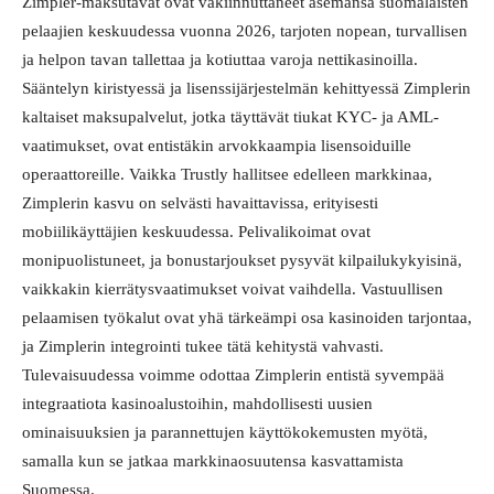
Zimpler-maksutavat ovat vakiinnuttaneet asemansa suomalaisten
pelaajien keskuudessa vuonna 2026, tarjoten nopean, turvallisen
ja helpon tavan tallettaa ja kotiuttaa varoja nettikasinoilla.
Sääntelyn kiristyessä ja lisenssijärjestelmän kehittyessä Zimplerin
kaltaiset maksupalvelut, jotka täyttävät tiukat KYC- ja AML-
vaatimukset, ovat entistäkin arvokkaampia lisensoiduille
operaattoreille. Vaikka Trustly hallitsee edelleen markkinaa,
Zimplerin kasvu on selvästi havaittavissa, erityisesti
mobiilikäyttäjien keskuudessa. Pelivalikoimat ovat
monipuolistuneet, ja bonustarjoukset pysyvät kilpailukykyisinä,
vaikkakin kierrätysvaatimukset voivat vaihdella. Vastuullisen
pelaamisen työkalut ovat yhä tärkeämpi osa kasinoiden tarjontaa,
ja Zimplerin integrointi tukee tätä kehitystä vahvasti.
Tulevaisuudessa voimme odottaa Zimplerin entistä syvempää
integraatiota kasinoalustoihin, mahdollisesti uusien
ominaisuuksien ja parannettujen käyttökokemusten myötä,
samalla kun se jatkaa markkinaosuutensa kasvattamista
Suomessa.