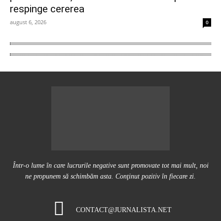
respinge cererea
august 6, 2026
0
Într-o lume în care lucrurile negative sunt promovate tot mai mult, noi
ne propunem să schimbăm asta. Conţinut pozitiv în fiecare zi.
CONTACT@JURNALISTA.NET