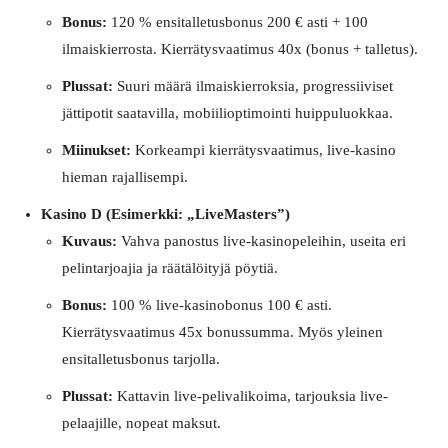
Bonus:
120 % ensitalletusbonus 200 € asti + 100
ilmaiskierrosta. Kierrätysvaatimus 40x (bonus + talletus).
Plussat:
Suuri määrä ilmaiskierroksia, progressiiviset
jättipotit saatavilla, mobiilioptimointi huippuluokkaa.
Miinukset:
Korkeampi kierrätysvaatimus, live-kasino
hieman rajallisempi.
Kasino D (Esimerkki: „LiveMasters”)
Kuvaus:
Vahva panostus live-kasinopeleihin, useita eri
pelintarjoajia ja räätälöityjä pöytiä.
Bonus:
100 % live-kasinobonus 100 € asti.
Kierrätysvaatimus 45x bonussumma. Myös yleinen
ensitalletusbonus tarjolla.
Plussat:
Kattavin live-pelivalikoima, tarjouksia live-
pelaajille, nopeat maksut.