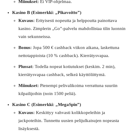
Miinukset:
Ei VIP-ohjelmaa.
Kasino B (Esimerkki: „Pikavoitto”)
Kuvaus:
Erityisesti nopeutta ja helppoutta painottava
kasino. Zimplerin „Go”-palvelu mahdollistaa tilin luonnin
vain sekunneissa.
Bonus:
Jopa 500 € cashback viikon aikana, laskettuna
nettotappioista (10 % cashback). Kierrätysvapaa.
Plussat:
Todella nopeat kotiutukset (keskim. 2 min),
kierrätysvapaa cashback, selkeä käyttöliittymä.
Miinukset:
Pienempi pelivalikoima verrattuna suuriin
kilpailijoihin (noin 1500 peliä).
Kasino C (Esimerkki: „MegaSpin”)
Kuvaus:
Keskittyy vahvasti kolikkopeleihin ja
jackpoteihin. Tunnettu uusien pelijulkaisujen nopeasta
lisäyksestä.