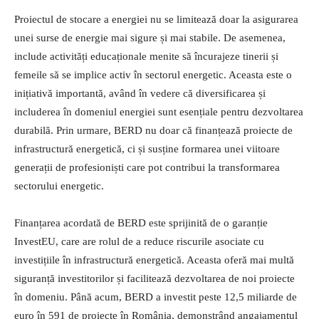
Proiectul de stocare a energiei nu se limitează doar la asigurarea
unei surse de energie mai sigure și mai stabile. De asemenea,
include activități educaționale menite să încurajeze tinerii și
femeile să se implice activ în sectorul energetic. Aceasta este o
inițiativă importantă, având în vedere că diversificarea și
includerea în domeniul energiei sunt esențiale pentru dezvoltarea
durabilă. Prin urmare, BERD nu doar că finanțează proiecte de
infrastructură energetică, ci și susține formarea unei viitoare
generații de profesioniști care pot contribui la transformarea
sectorului energetic.
Finanțarea acordată de BERD este sprijinită de o garanție
InvestEU, care are rolul de a reduce riscurile asociate cu
investițiile în infrastructură energetică. Aceasta oferă mai multă
siguranță investitorilor și facilitează dezvoltarea de noi proiecte
în domeniu. Până acum, BERD a investit peste 12,5 miliarde de
euro în 591 de proiecte în România, demonstrând angajamentul