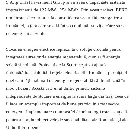
S.A. și Eiffel Investment Group și va avea o capacitate instalată
impresionantă de 127 MW / 254 MWh. Prin acest proiect, BERD
urmărește să contribuie la consolidarea securității energetice a
României, o țară care se află într-o continuă tranziție către surse
de energie mai verde.
Stocarea energiei electrice reprezintă o soluție crucială pentru
integrarea surselor de energie regenerabilă, cum ar fi energia
solară și eoliană. Proiectul de la Scornicești va ajuta la
îmbunătățirea stabilității rețelei electrice din România, permițând
unei cantități mai mari de energie regenerabilă să fie utilizată în
mod eficient. Acesta este unul dintre primele sisteme
independente de stocare a energiei la scară largă din țară, ceea ce
îl face un exemplu important de bune practici în acest sector
emergent. Implementarea unor astfel de tehnologii este esențială
pentru a sprijini obiectivele de sustenabilitate ale României și ale
Uniunii Europene.