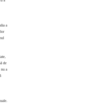
ru a
alia a
lor
nul
ate,
să de
ă nu a
ă
tuale.