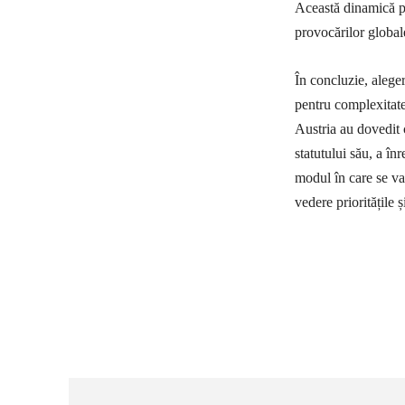
Această dinamică po
provocărilor global
În concluzie, aleger
pentru complexitatea
Austria au dovedit 
statutului său, a în
modul în care se va
vedere prioritățile 
Ac