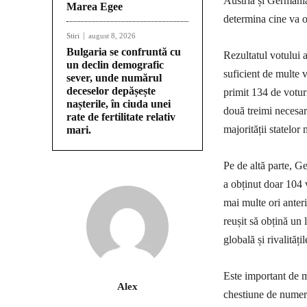
Austria și Germania
Marea Egee
determina cine va o
Stiri
august 8, 2026
Bulgaria se confruntă cu
Rezultatul votului a
un declin demografic
suficient de multe v
sever, unde numărul
deceselor depășește
primit 134 de votur
nașterile, în ciuda unei
două treimi necesare
rate de fertilitate relativ
majorității statelo
mari.
Pe de altă parte, Ge
a obținut doar 104 
mai multe ori anteri
reușit să obțină un
globală și rivalităț
Este important de m
Alex
chestiune de numere, 