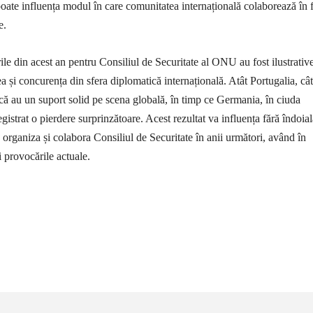
ate influența modul în care comunitatea internațională colaborează în f
e.
ile din acest an pentru Consiliul de Securitate al ONU au fost ilustrativ
 și concurența din sfera diplomatică internațională. Atât Portugalia, cât
că au un suport solid pe scena globală, în timp ce Germania, în ciuda
registrat o pierdere surprinzătoare. Acest rezultat va influența fără îndoia
 organiza și colabora Consiliul de Securitate în anii următori, având în
și provocările actuale.
țiune