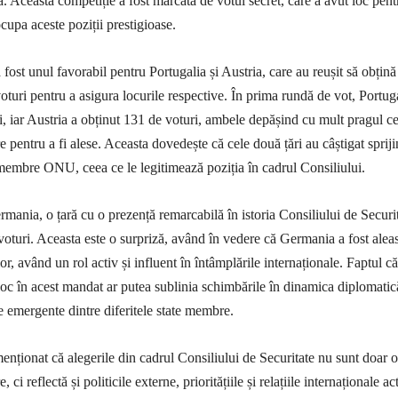
. Această competiție a fost marcată de votul secret, care a avut loc pent
cupa aceste poziții prestigioase.
 fost unul favorabil pentru Portugalia și Austria, care au reușit să obțină
oturi pentru a asigura locurile respective. În prima rundă de vot, Portug
i, iar Austria a obținut 131 de voturi, ambele depășind cu mult pragul ce
 pentru a fi alese. Aceasta dovedește că cele două țări au câștigat spriji
r membre ONU, ceea ce le legitimează poziția în cadrul Consiliului.
rmania, o țară cu o prezență remarcabilă în istoria Consiliului de Securit
voturi. Aceasta este o surpriză, având în vedere că Germania a fost alea
or, având un rol activ și influent în întâmplările internaționale. Faptul c
 loc în acest mandat ar putea sublinia schimbările în dinamica diplomatic
ile emergente dintre diferitele state membre.
enționat că alegerile din cadrul Consiliului de Securitate nu sunt doar o
ci reflectă și politicile externe, prioritățiile și relațiile internaționale ac