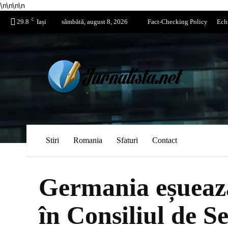
\n
\n
\n
\n
C
29.8
Iași
sâmbătă, august 8, 2026
Fact-Checking Policy
Ech
Stiri
Romania
Sfaturi
Contact
Germania eșuează
în Consiliul de S