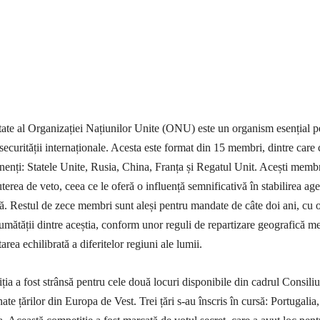
tate al Organizației Națiunilor Unite (ONU) este un organism esențial p
securității internaționale. Acesta este format din 15 membri, dintre care 
nți: Statele Unite, Rusia, China, Franța și Regatul Unit. Acești memb
erea de veto, ceea ce le oferă o influență semnificativă în stabilirea ag
lă. Restul de zece membri sunt aleși pentru mandate de câte doi ani, cu 
jumătății dintre aceștia, conform unor reguli de repartizare geografică m
area echilibrată a diferitelor regiuni ale lumii.
ția a fost strânsă pentru cele două locuri disponibile din cadrul Consiliu
nate țărilor din Europa de Vest. Trei țări s-au înscris în cursă: Portugalia,