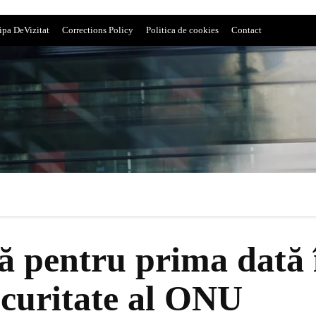
ipa DeVizitat
Corrections Policy
Politica de cookies
Contact
 pentru prima dată î
ecuritate al ONU