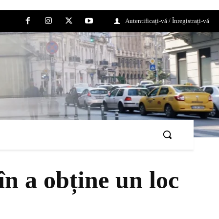
Autentificați-vă / Înregistrați-vă
n a obține un loc