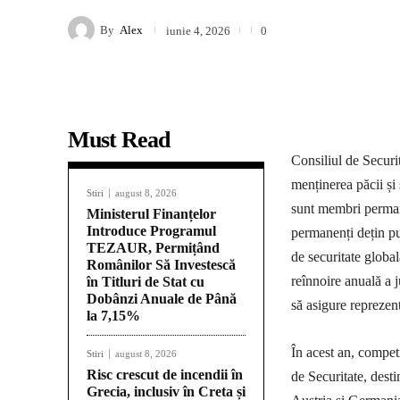
By
Alex
iunie 4, 2026
0
Must Read
Consiliul de Securi
menținerea păcii și 
Stiri
august 8, 2026
sunt membri permane
Ministerul Finanțelor
Introduce Programul
permanenți dețin put
TEZAUR, Permițând
de securitate globa
Românilor Să Investescă
reînnoire anuală a 
în Titluri de Stat cu
Dobânzi Anuale de Până
să asigure reprezent
la 7,15%
În acest an, competi
Stiri
august 8, 2026
Risc crescut de incendii în
de Securitate, desti
Grecia, inclusiv în Creta și