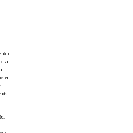
entru
cinci
ri
endei
o
enite
lui