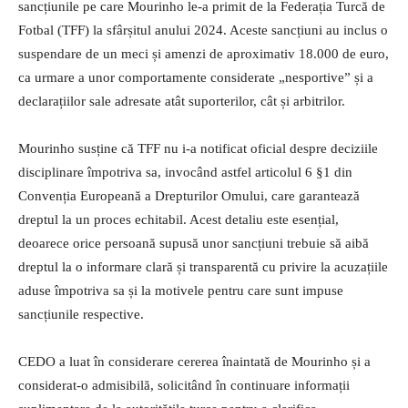
sancțiunile pe care Mourinho le-a primit de la Federația Turcă de
Fotbal (TFF) la sfârșitul anului 2024. Aceste sancțiuni au inclus o
suspendare de un meci și amenzi de aproximativ 18.000 de euro,
ca urmare a unor comportamente considerate „nesportive” și a
declarațiilor sale adresate atât suporterilor, cât și arbitrilor.
Mourinho susține că TFF nu i-a notificat oficial despre deciziile
disciplinare împotriva sa, invocând astfel articolul 6 §1 din
Convenția Europeană a Drepturilor Omului, care garantează
dreptul la un proces echitabil. Acest detaliu este esențial,
deoarece orice persoană supusă unor sancțiuni trebuie să aibă
dreptul la o informare clară și transparentă cu privire la acuzațiile
aduse împotriva sa și la motivele pentru care sunt impuse
sancțiunile respective.
CEDO a luat în considerare cererea înaintată de Mourinho și a
considerat-o admisibilă, solicitând în continuare informații