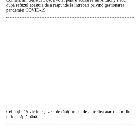
Comisia din Senatul SUA a votat pentru acuzarea lui Anthony Fauci
după refuzul acestuia de a răspunde la întrebări privind gestionarea
pandemiei COVID-19.
Cel puțin 15 victime și zeci de răniți în cel de-al treilea atac major din
ultima săptămână