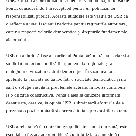
USR. Partidul a condamnat în termeni fervenți limbajul folosit de
Ponta, considerându-l inacceptabil pentru un politician cu
responsabilități publice. Această atitudine este văzută de USR ca
o reflecție a unei fascinații nedorite pentru regimurile autoritare,
care nu respectă valorile democratice și drepturile fundamentale
ale omului.
USR nu a dorit să lase atacurile lui Ponta fără un răspuns clar și a
subliniat importanța utilizării argumentelor raționale și a
dialogului civilizat în cadrul democrației. În viziunea lor,
apelurile la violență nu au loc într-o societate democratică și nu
sunt o soluție viabilă la problemele actuale. În loc să contribuie
la o discuție constructivă, Ponta a ales să difuzeze informații
denaturate, ceea ce, în opinia USR, subminează eforturile de a
prezenta o poziție unitară și coerentă în fața provocărilor externe.
USR a reiterat că în contextul geopolitic tensionat din zonă, este
esențial ca fiecare actor politic să contribuie la o atmosferă de