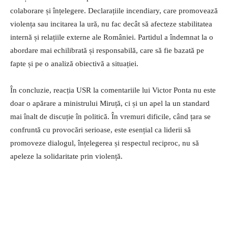
colaborare și înțelegere. Declarațiile incendiary, care promovează
violența sau incitarea la ură, nu fac decât să afecteze stabilitatea
internă și relațiile externe ale României. Partidul a îndemnat la o
abordare mai echilibrată și responsabilă, care să fie bazată pe
fapte și pe o analiză obiectivă a situației.
În concluzie, reacția USR la comentariile lui Victor Ponta nu este
doar o apărare a ministrului Miruță, ci și un apel la un standard
mai înalt de discuție în politică. În vremuri dificile, când țara se
confruntă cu provocări serioase, este esențial ca liderii să
promoveze dialogul, înțelegerea și respectul reciproc, nu să
apeleze la solidaritate prin violență.