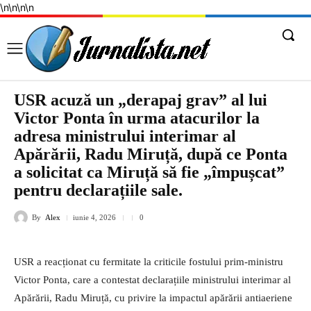
\n
\n
\n
\n
USR acuză un „derapaj grav” al lui
Victor Ponta în urma atacurilor la
adresa ministrului interimar al
Apărării, Radu Miruță, după ce Ponta
a solicitat ca Miruță să fie „împușcat”
pentru declarațiile sale.
By
Alex
iunie 4, 2026
0
USR a reacționat cu fermitate la criticile fostului prim-ministru
Victor Ponta, care a contestat declarațiile ministrului interimar al
Apărării, Radu Miruță, cu privire la impactul apărării antiaeriene