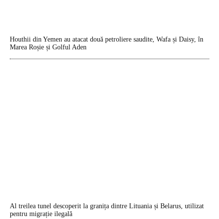
Houthii din Yemen au atacat două petroliere saudite, Wafa și Daisy, în
Marea Roșie și Golful Aden
Al treilea tunel descoperit la granița dintre Lituania și Belarus, utilizat
pentru migrație ilegală